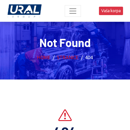
Vaša korpa
Not Found
HOME
STRANICE
404