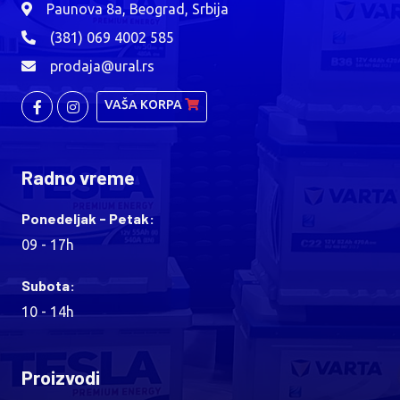
Paunova 8a, Beograd, Srbija
(381) 069 4002 585
prodaja@ural.rs
VAŠA KORPA
Radno vreme
Ponedeljak - Petak:
09 - 17h
Subota:
10 - 14h
Proizvodi