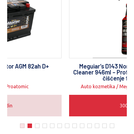
Meguiar’s D143 Non-Acid Wheel & Tire
Cleaner 946ml – Profesionalno sredstvo za
čišćenje felni i guma
Auto kozmetika / Meguiar`s Auto Kozmetika
3000 din