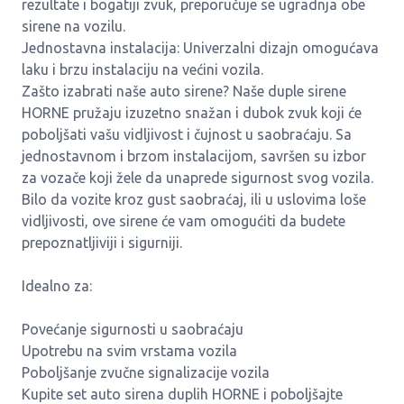
rezultate i bogatiji zvuk, preporučuje se ugradnja obe
sirene na vozilu.
Jednostavna instalacija: Univerzalni dizajn omogućava
laku i brzu instalaciju na većini vozila.
Zašto izabrati naše auto sirene? Naše duple sirene
HORNE pružaju izuzetno snažan i dubok zvuk koji će
poboljšati vašu vidljivost i čujnost u saobraćaju. Sa
jednostavnom i brzom instalacijom, savršen su izbor
za vozače koji žele da unaprede sigurnost svog vozila.
Bilo da vozite kroz gust saobraćaj, ili u uslovima loše
vidljivosti, ove sirene će vam omogućiti da budete
prepoznatljiviji i sigurniji.
Idealno za:
Povećanje sigurnosti u saobraćaju
Upotrebu na svim vrstama vozila
Poboljšanje zvučne signalizacije vozila
Kupite set auto sirena duplih HORNE i poboljšajte