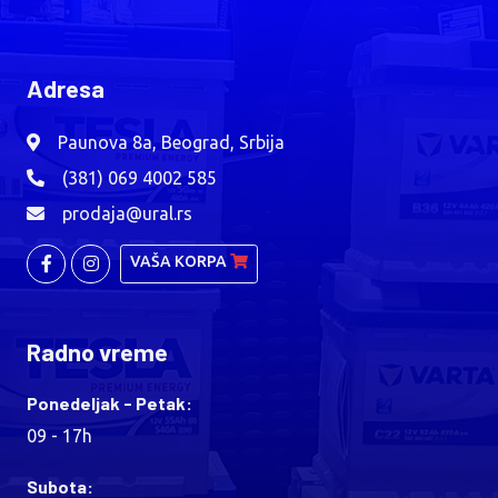
Adresa
Paunova 8a, Beograd, Srbija
(381) 069 4002 585
prodaja@ural.rs
VAŠA KORPA
Radno vreme
Ponedeljak - Petak:
09 - 17h
Subota: