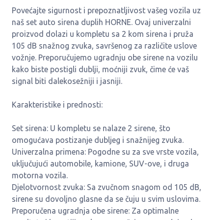
Povećajte sigurnost i prepoznatljivost vašeg vozila uz
naš set auto sirena duplih HORNE. Ovaj univerzalni
proizvod dolazi u kompletu sa 2 kom sirena i pruža
105 dB snažnog zvuka, savršenog za različite uslove
vožnje. Preporučujemo ugradnju obe sirene na vozilu
kako biste postigli dublji, moćniji zvuk, čime će vaš
signal biti dalekosežniji i jasniji.
Karakteristike i prednosti:
Set sirena: U kompletu se nalaze 2 sirene, što
omogućava postizanje dubljeg i snažnijeg zvuka.
Univerzalna primena: Pogodne su za sve vrste vozila,
uključujući automobile, kamione, SUV-ove, i druga
motorna vozila.
Djelotvornost zvuka: Sa zvučnom snagom od 105 dB,
sirene su dovoljno glasne da se čuju u svim uslovima.
Preporučena ugradnja obe sirene: Za optimalne