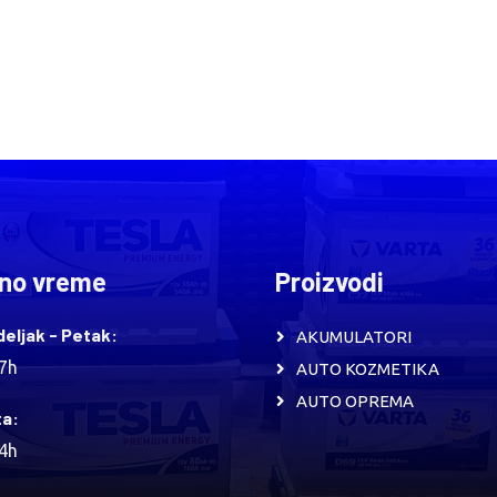
no vreme
Proizvodi
eljak - Petak:
AKUMULATORI
17h
AUTO KOZMETIKA
AUTO OPREMA
a:
14h