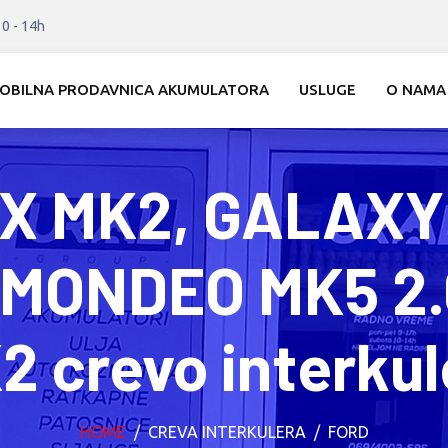
10 - 14h
OBILNA PRODAVNICA AKUMULATORA
USLUGE
O NAMA
X MK2, GALAXY 
, MONDEO MK5 2.
2 crevo interkul
HOME
CREVA INTERKULERA
FORD