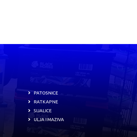
PATOSNICE
RATKAPNE
SIJALICE
ULJA I MAZIVA