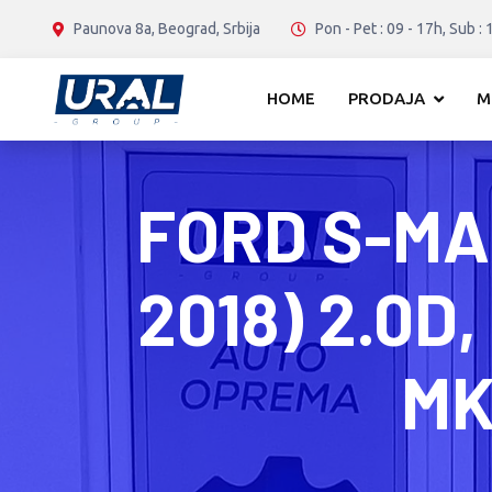
Paunova 8a, Beograd, Srbija
Pon - Pet : 09 - 17h, Sub : 
HOME
PRODAJA
M
FORD S-MA
2018) 2.0D
MK