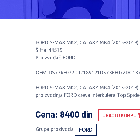
FORD S-MAX MK2, GALAXY MK4 (2015-2018) 2
Šifra: 44519
Proizvođač: FORD
OEM: DS736F072DJ2189121DS736F072DG18
FORD S-MAX MK2, GALAXY MK4 (2015-2018) 2.
proizvodnja FORD creva interkulera Top Spider
Cena
: 8400 din
UBACI U KORPU
Grupa prozivoda
FORD