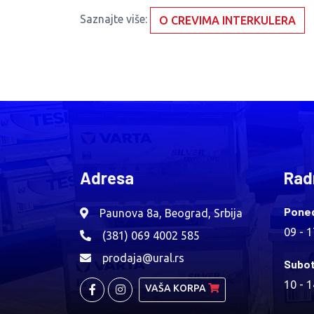
Saznajte više:
O CREVIMA INTERKULERA
Adresa
Rad
Poned
Paunova 8a, Beograd, Srbija
09 - 
(381) 069 4002 585
prodaja@ural.rs
Subot
10 - 
VAŠA KORPA