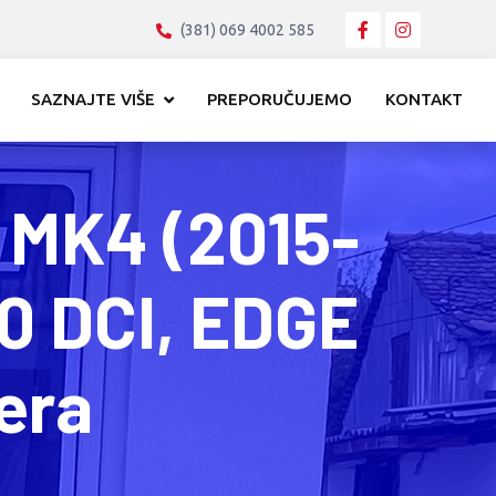
(381) 069 4002 585
SAZNAJTE VIŠE
PREPORUČUJEMO
KONTAKT
MK4 (2015-
0 DCI, EDGE
era