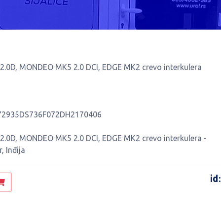
.0D, MONDEO MK5 2.0 DCI, EDGE MK2 crevo interkulera
72935DS736F072DH2170406
0D, MONDEO MK5 2.0 DCI, EDGE MK2 crevo interkulera -
, Inđija
id