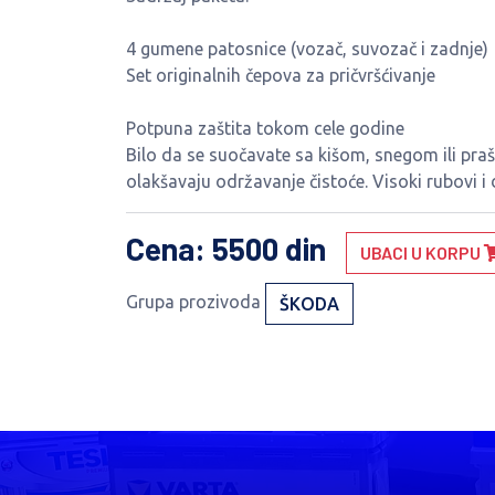
4 gumene patosnice (vozač, suvozač i zadnje)
Set originalnih čepova za pričvršćivanje
Potpuna zaštita tokom cele godine
Bilo da se suočavate sa kišom, snegom ili praš
olakšavaju održavanje čistoće. Visoki rubovi i 
Cena
: 5500 din
UBACI U KORPU
Grupa prozivoda
ŠKODA