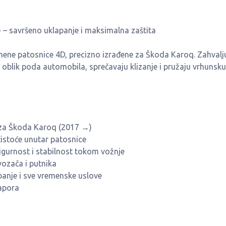
– savršeno uklapanje i maksimalna zaštita
umene patosnice 4D, precizno izrađene za Škoda Karoq. Zahvalju
 oblik poda automobila, sprečavaju klizanje i pružaju vrhunsku
e za Škoda Karoq (2017 →)
čistoće unutar patosnice
sigurnost i stabilnost tokom vožnje
vozača i putnika
habanje i sve vremenske uslove
napora