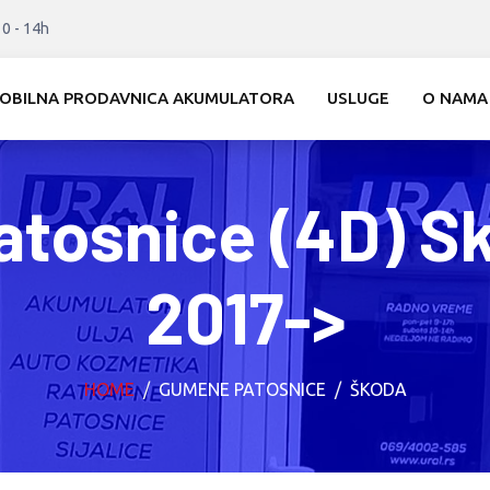
10 - 14h
OBILNA PRODAVNICA AKUMULATORA
USLUGE
O NAMA
tosnice (4D) S
2017->
HOME
GUMENE PATOSNICE
ŠKODA