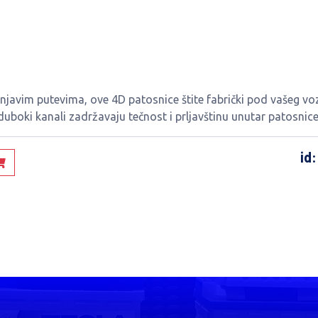
njavim putevima, ove 4D patosnice štite fabrički pod vašeg voz
duboki kanali zadržavaju tečnost i prljavštinu unutar patosnice
id