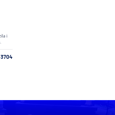
ila i
.
: 3704