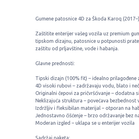
Gumene patosnice 4D za Škoda Karoq (2017–) 
Zaštitite enterijer vašeg vozila uz premium g
tipskom dizajnu, patosnice u potpunosti prate
zaštitu od prljavštine, vode i habanja.
Glavne prednosti:
Tipski dizajn (100% fit) – idealno prilagođen
4D visoki rubovi – zadržavaju vodu, blato i ne
Originalni čepovi za pričvršćivanje – dodatna 
Neklizajuća struktura – povećava bezbednost 
Izdržljiv i fleksibilan materijal – otporan na 
Jednostavno čišćenje – brzo održavanje bez 
Moderan izgled – uklapa se u enterijer vozila
Sadržaj paketa: