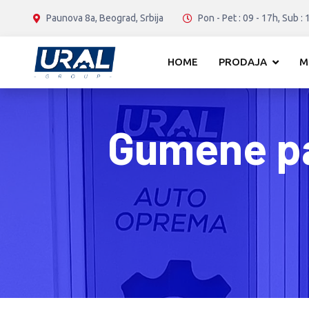
Paunova 8a, Beograd, Srbija
Pon - Pet : 09 - 17h, Sub : 
HOME
PRODAJA
M
Gumene pa