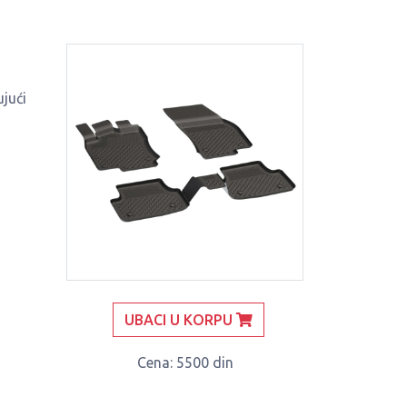
jući
UBACI U KORPU
Cena
: 5500 din