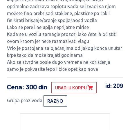
optimalno zadržava toplotu Kada se izvadi sa njom
možete fino prebrisati staklene, plastične pa čak i
finiširati brisanje/pranje spoljašnosti vozila
Lako se pere i ne upija neprijatne mirise
Kada se u vozilu zamagle prozori lako ćete ih očistiti
ovom krpom jer neće razmazivati vlagu
Vrlo je postojana sa ojačanjima od jakog konca unutar
krpe tako da može trajati godinama
Ako se stvrdne posle dugo vremena ne korišćenja
samo je pokvasite lepo i biće opet kao nova
id: 209
Cena
: 300 din
UBACI U KORPU
Grupa prozivoda
RAZNO