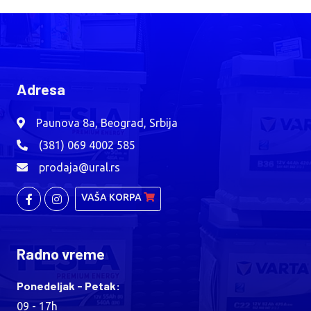
Adresa
Paunova 8a, Beograd, Srbija
(381) 069 4002 585
prodaja@ural.rs
VAŠA KORPA
Radno vreme
Ponedeljak - Petak:
09 - 17h