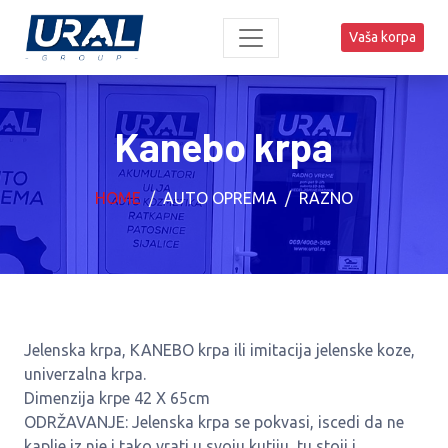
Vaša korpa
Kanebo krpa
HOME
AUTO OPREMA
RAZNO
Jelenska krpa, KANEBO krpa ili imitacija jelenske koze,
univerzalna krpa.
Dimenzija krpe 42 X 65cm
ODRŽAVANJE: Jelenska krpa se pokvasi, iscedi da ne
kaplje iz nje i tako vrati u svoju kutiju, tu stoji i