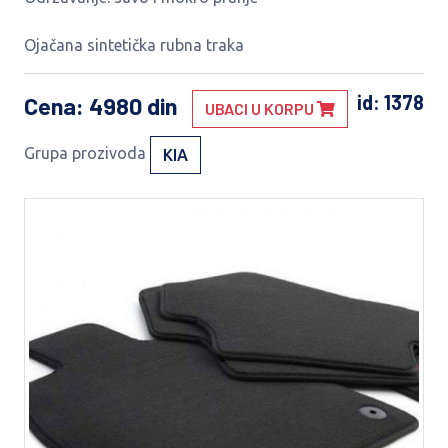
Ojačana sintetička rubna traka
id: 1378
Cena
: 4980 din
UBACI U KORPU
Grupa prozivoda
KIA