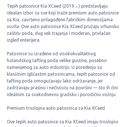
Tepih patosnice Kia XCeed (2019→) predstavljaju
idealan izbor za sve koji traže premium auto patosnice
za Kia, savršeno prilagođene fabričkim dimenzijama
vozila. Ove auto patosnice Kia XCeed pružaju vrhunsku
zaštitu poda, dug vek trajanja i moderan, privlačan
izgled enterijera.
Patosnice su izrađene od visokokvalitetnog
holandskog tafting poda velike gustine, posebno
namenjenog za auto industriju. U poređenju sa
klasičnim igličastim patosnicama, tepih patosnice od
tafting poda omogućavaju lako održavanje, jer
zadržavaju prašinu i nečistoću na površini — što ih čini
idealnim za svakodnevnu gradsku i porodičnu vožnju.
Premium troslojna auto patosnica za Kia XCeed
Ove tepih auto patosnice za Kia XCeed imaju troslojnu