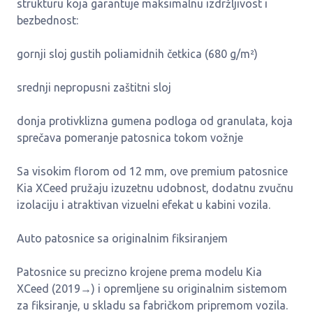
strukturu koja garantuje maksimalnu izdržljivost i
bezbednost:
gornji sloj gustih poliamidnih četkica (680 g/m²)
srednji nepropusni zaštitni sloj
donja protivklizna gumena podloga od granulata, koja
sprečava pomeranje patosnica tokom vožnje
Sa visokim florom od 12 mm, ove premium patosnice
Kia XCeed pružaju izuzetnu udobnost, dodatnu zvučnu
izolaciju i atraktivan vizuelni efekat u kabini vozila.
Auto patosnice sa originalnim fiksiranjem
Patosnice su precizno krojene prema modelu Kia
XCeed (2019→) i opremljene su originalnim sistemom
za fiksiranje, u skladu sa fabričkom pripremom vozila.