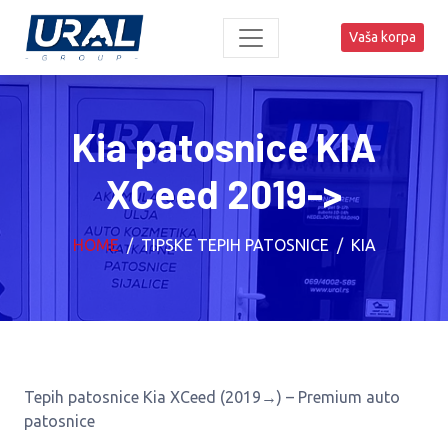
Vaša korpa
Kia patosnice KIA
XCeed 2019->
HOME
TIPSKE TEPIH PATOSNICE
KIA
Tepih patosnice Kia XCeed (2019→) – Premium auto
patosnice