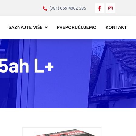
(381) 069 4002 585
SAZNAJTE VIŠE
PREPORUČUJEMO
KONTAKT
5ah L+