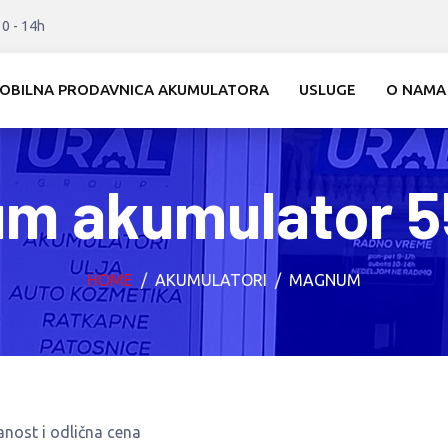
10 - 14h
OBILNA PRODAVNICA AKUMULATORA
USLUGE
O NAMA
m akumulator 5
HOME
AKUMULATORI
MAGNUM
ost i odlična cena