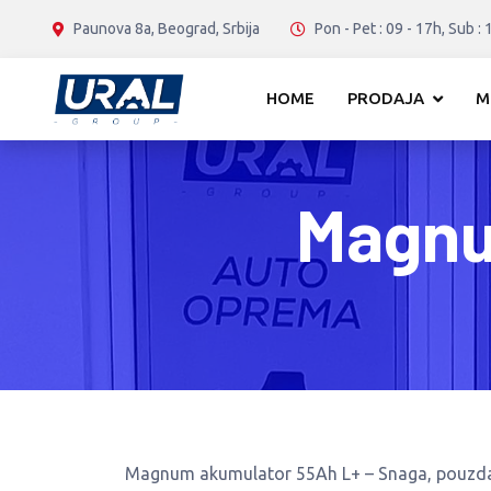
Paunova 8a, Beograd, Srbija
Pon - Pet : 09 - 17h, Sub : 
HOME
PRODAJA
M
Magnu
Magnum akumulator 55Ah L+ – Snaga, pouzdan