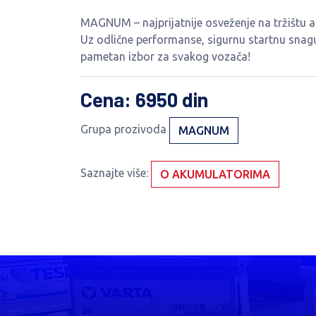
MAGNUM – najprijatnije osveženje na tržištu a
Uz odlične performanse, sigurnu startnu snag
pametan izbor za svakog vozača!
Cena
: 6950 din
Grupa prozivoda
MAGNUM
Saznajte više:
O AKUMULATORIMA