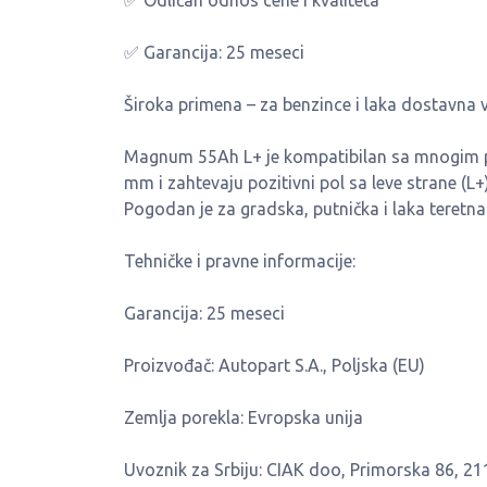
✅ Odličan odnos cene i kvaliteta
✅ Garancija: 25 meseci
Široka primena – za benzince i laka dostavna 
Magnum 55Ah L+ je kompatibilan sa mnogim p
mm i zahtevaju pozitivni pol sa leve strane (L+)
Pogodan je za gradska, putnička i laka teretna
Tehničke i pravne informacije:
Garancija: 25 meseci
Proizvođač: Autopart S.A., Poljska (EU)
Zemlja porekla: Evropska unija
Uvoznik za Srbiju: CIAK doo, Primorska 86, 2