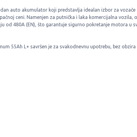
n auto akumulator koji predstavlja idealan izbor za vozače 
upačnoj ceni. Namenjen za putnička i laka komercijalna vozila, 
ruju od 480A (EN), što garantuje sigurno pokretanje motora u s
m 55Ah L+ savršen je za svakodnevnu upotrebu, bez obzira 