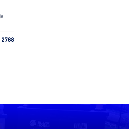
je
: 2768