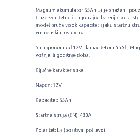
Magnum akumulator 55Ah L+ je snažan i pouzda
traže kvalitetnu i dugotrajnu bateriju po prist
model pruža visok kapacitet i jaku startnu st
vremenskim uslovima.
Sa naponom od 12V i kapacitetom 55Ah, Magnu
vožnje ili godišnje doba.
Ključne karakteristike:
Napon: 12V
Kapacitet: 55Ah
Startna struja (EN): 480A
Polaritet: L+ (pozitivni pol levo)