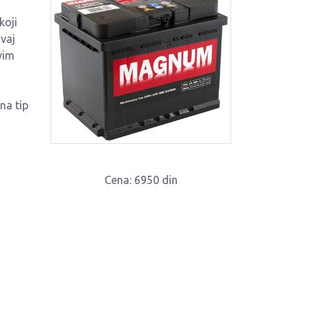
koji
ovaj
vim
na tip
Cena
: 6950 din