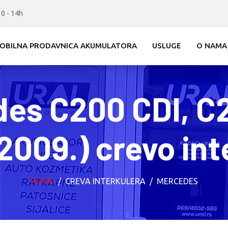
10 - 14h
OBILNA PRODAVNICA AKUMULATORA
USLUGE
O NAMA
es C200 CDI, C
2009.) crevo int
HOME
CREVA INTERKULERA
MERCEDES