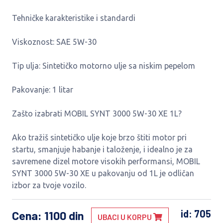
Tehničke karakteristike i standardi
Viskoznost: SAE 5W-30
Tip ulja: Sintetičko motorno ulje sa niskim pepelom
Pakovanje: 1 litar
Zašto izabrati MOBIL SYNT 3000 5W-30 XE 1L?
Ako tražiš sintetičko ulje koje brzo štiti motor pri
startu, smanjuje habanje i taloženje, i idealno je za
savremene dizel motore visokih performansi, MOBIL
SYNT 3000 5W-30 XE u pakovanju od 1L je odličan
izbor za tvoje vozilo.
id: 705
Cena
: 1100 din
UBACI U KORPU