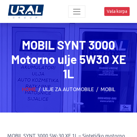
Vaša korpa
MOBIL SYNT 3000
Motorno ulje 5W30 XE
1L
HOME
ULJE ZA AUTOMOBILE
MOBIL
MOBIL SYNT 3000 5W-30 XE 1L – Sintetičko motorno