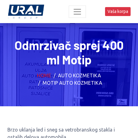
Vaša korpa
Odmrzivač sprej 400
ml Motip
HOME
AUTO KOZMETIKA
MOTIP AUTO KOZMETIKA
Brzo uklanja led i sneg sa vetrobranskog stakla i
ostalih delova automobila.