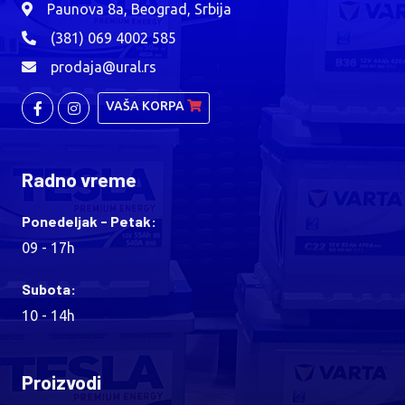
Paunova 8a, Beograd, Srbija
(381) 069 4002 585
prodaja@ural.rs
VAŠA KORPA
Radno vreme
Ponedeljak - Petak:
09 - 17h
Subota:
10 - 14h
Proizvodi