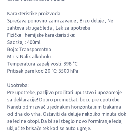
Karakteristike proizvoda:
Sprečava ponovno zamrzavanje , Brzo deluje , Ne
zahteva strugač leda , Lak za upotrebu
Fizičke I hemijske karakteristike:
Sadržaj : 400ml
Boja: Transparentna
Miris: Nalik alkoholu
Temperatura zapaljivosti: 398 °C
Pritisak pare kod 20 °C: 3500 hPa
Upotreba:
Pre upotrebe, pažljivo pročitati uputstvo i upozorenje
sa deklaracije! Dobro promućkati bocu pre upotrebe.
Naneti odmrzivač u jednakim horizontalnim trakama
od dna do vrha. Ostaviti da deluje nekoliko minuta dok
se led ne otopi. Da bi se izbeglo novo formiranje leda,
uključite brisače tek kad se auto ugreje.