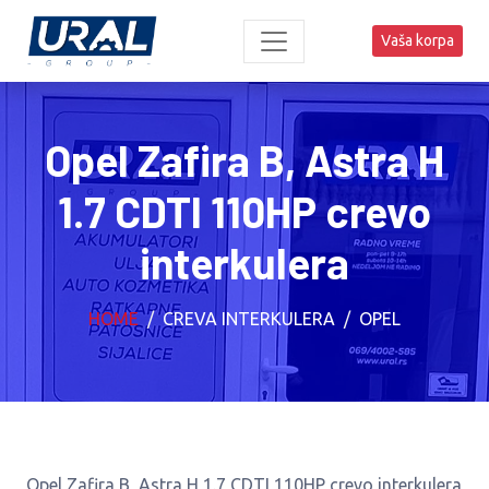
Vaša korpa
Opel Zafira B, Astra H
1.7 CDTI 110HP crevo
interkulera
HOME
CREVA INTERKULERA
OPEL
Opel Zafira B, Astra H 1.7 CDTI 110HP crevo interkulera