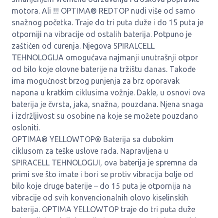
motora. Ali !!! OPTIMA® REDTOP nudi više od samo
snažnog početka. Traje do tri puta duže i do 15 puta je
otporniji na vibracije od ostalih baterija. Potpuno je
zaštićen od curenja. Njegova SPIRALCELL
TEHNOLOGIJA omogućava najmanji unutrašnji otpor
od bilo koje olovne baterije na tržištu danas. Takođe
ima mogućnost brzog punjenja za brz oporavak
napona u kratkim ciklusima vožnje. Dakle, u osnovi ova
baterija je čvrsta, jaka, snažna, pouzdana. Njena snaga
i izdržljivost su osobine na koje se možete pouzdano
osloniti.
OPTIMA® YELLOWTOP® Baterija sa dubokim
ciklusom za teške uslove rada. Napravljena u
SPIRACELL TEHNOLOGIJI, ova baterija je spremna da
primi sve što imate i bori se protiv vibracija bolje od
bilo koje druge baterije – do 15 puta je otpornija na
vibracije od svih konvencionalnih olovo kiselinskih
baterija. OPTIMA YELLOWTOP traje do tri puta duže