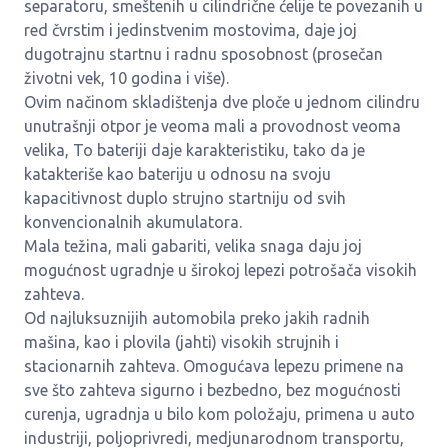
separatoru, smeštenih u cilindrične ćelije te povezanih u
red čvrstim i jedinstvenim mostovima, daje joj
dugotrajnu startnu i radnu sposobnost (prosečan
životni vek, 10 godina i više).
Ovim načinom skladištenja dve ploče u jednom cilindru
unutrašnji otpor je veoma mali a provodnost veoma
velika, To bateriji daje karakteristiku, tako da je
katakteriše kao bateriju u odnosu na svoju
kapacitivnost duplo strujno startniju od svih
konvencionalnih akumulatora.
Mala težina, mali gabariti, velika snaga daju joj
mogućnost ugradnje u širokoj lepezi potrošača visokih
zahteva.
Od najluksuznijih automobila preko jakih radnih
mašina, kao i plovila (jahti) visokih strujnih i
stacionarnih zahteva. Omogućava lepezu primene na
sve što zahteva sigurno i bezbedno, bez mogućnosti
curenja, ugradnja u bilo kom položaju, primena u auto
industriji, poljoprivredi, medjunarodnom transportu,