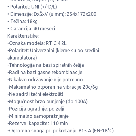
• Polaritet: UNI (+/-D/L)
• Dimenzije: DxŠxV (u mm): 254x172x200
• Težina: 18kg
• Garancija: 40 meseci
Karakteristike:
-Oznaka modela: RT C 4.2L
-Polaritet: Univerzalni (kleme su po sredini
akumulatora)
-Tehnologija na bazi spiralnih ćelija
-Radi na bazi gasne rekombinacije
-Nikakvo održavanje nije potrebno
-Maksimalno otporan na vibracije 20c/6g
-Ne sadrži tečni elektrolit!
-Mogućnost brzo punjenje (do 100A)
-Pozicija ugradnje: po želji
-Minimalno samopražnjenje
-Rezervni kapacitet 110 min
-Ogromna snaga pri pokretanju: 815 A (EN-18°C)