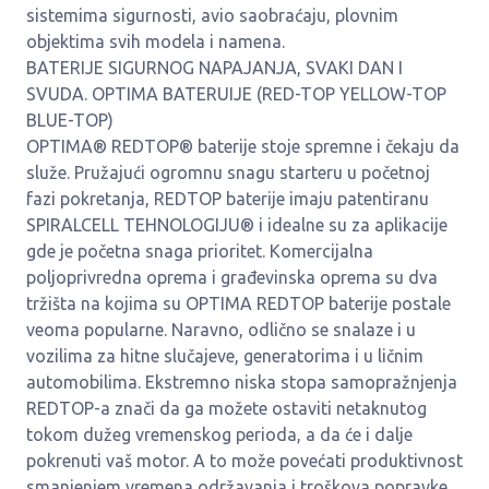
sistemima sigurnosti, avio saobraćaju, plovnim
objektima svih modela i namena.
BATERIJE SIGURNOG NAPAJANJA, SVAKI DAN I
SVUDA. OPTIMA BATERUIJE (RED-TOP YELLOW-TOP
BLUE-TOP)
OPTIMA® REDTOP® baterije stoje spremne i čekaju da
služe. Pružajući ogromnu snagu starteru u početnoj
fazi pokretanja, REDTOP baterije imaju patentiranu
SPIRALCELL TEHNOLOGIJU® i idealne su za aplikacije
gde je početna snaga prioritet. Komercijalna
poljoprivredna oprema i građevinska oprema su dva
tržišta na kojima su OPTIMA REDTOP baterije postale
veoma popularne. Naravno, odlično se snalaze i u
vozilima za hitne slučajeve, generatorima i u ličnim
automobilima. Ekstremno niska stopa samopražnjenja
REDTOP-a znači da ga možete ostaviti netaknutog
tokom dužeg vremenskog perioda, a da će i dalje
pokrenuti vaš motor. A to može povećati produktivnost
smanjenjem vremena održavanja i troškova popravke