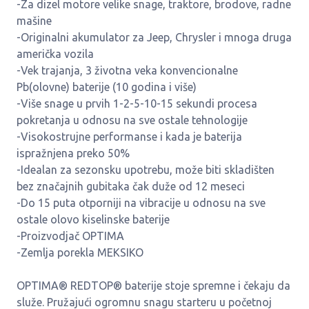
-Za dizel motore velike snage, traktore, brodove, radne
mašine
-Originalni akumulator za Jeep, Chrysler i mnoga druga
američka vozila
-Vek trajanja, 3 životna veka konvencionalne
Pb(olovne) baterije (10 godina i više)
-Više snage u prvih 1-2-5-10-15 sekundi procesa
pokretanja u odnosu na sve ostale tehnologije
-Visokostrujne performanse i kada je baterija
ispražnjena preko 50%
-Idealan za sezonsku upotrebu, može biti skladišten
bez značajnih gubitaka čak duže od 12 meseci
-Do 15 puta otporniji na vibracije u odnosu na sve
ostale olovo kiselinske baterije
-Proizvodjač OPTIMA
-Zemlja porekla MEKSIKO
OPTIMA® REDTOP® baterije stoje spremne i čekaju da
služe. Pružajući ogromnu snagu starteru u početnoj