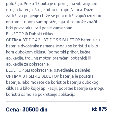
položaju. Preko 15 puta je otporniji na vibracije od
drugih baterija, što je bitno u trupu čamca. Duže
zadržava punjenje i brže se puni održavajući izuzetno
niskom stopom samopražnjenja. A to može značiti i
brži povratak u rad posle vansezone.
BLUETOP ® Duboki ciklus
OPTIMA BT DC 4.2 i BT DC 5.5 BLUETOP baterije su
baterije dvostruke namene. Mogu se koristiti u bilo
kom dubokom ciklusu (pomorski pribor, kućne
aplikacije, trolling motor, pramčani potisnici) ili
aplikacije za pokretanje.
BLUETOP SLI (pokretanje, osvetljenje, paljenje)
OPTIMA BT SLI 4.2 BLUETOP baterija je početna
baterija. Iako možete da koristite bateriju dubokog
ciklusa u bilo kojoj aplikaciji, početne baterije se mogu
koristiti samo za pokretanje aplikacija.
Cena
: 30500 din
id: 875