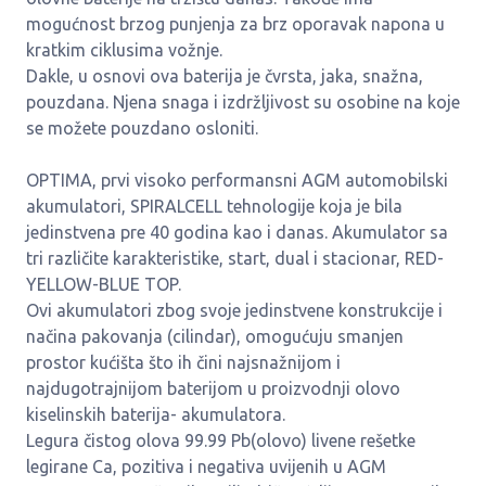
mogućnost brzog punjenja za brz oporavak napona u
kratkim ciklusima vožnje.
Dakle, u osnovi ova baterija je čvrsta, jaka, snažna,
pouzdana. Njena snaga i izdržljivost su osobine na koje
se možete pouzdano osloniti.
OPTIMA, prvi visoko performansni AGM automobilski
akumulatori, SPIRALCELL tehnologije koja je bila
jedinstvena pre 40 godina kao i danas. Akumulator sa
tri različite karakteristike, start, dual i stacionar, RED-
YELLOW-BLUE TOP.
Ovi akumulatori zbog svoje jedinstvene konstrukcije i
načina pakovanja (cilindar), omogućuju smanjen
prostor kućišta što ih čini najsnažnijom i
najdugotrajnijom baterijom u proizvodnji olovo
kiselinskih baterija- akumulatora.
Legura čistog olova 99.99 Pb(olovo) livene rešetke
legirane Ca, pozitiva i negativa uvijenih u AGM