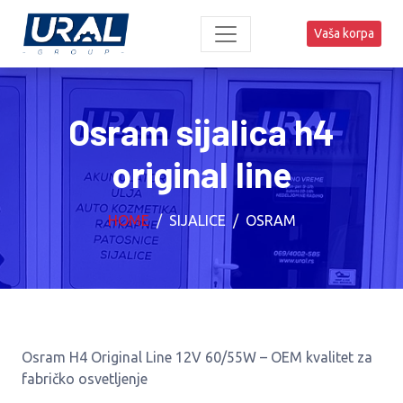
Vaša korpa
Osram sijalica h4
original line
HOME
SIJALICE
OSRAM
Osram H4 Original Line 12V 60/55W – OEM kvalitet za
fabričko osvetljenje