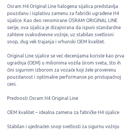
Osram H4 Original Line halogena sijalica predstavlja
pouzdanu i isplativu zamenu za fabrički ugrađene H4
sijalice. Kao deo renomirane OSRAM ORIGINAL LINE
serije, ova sijalica je dizajnirana da ispuni standardne
zahteve svakodnevne vožnje, uz stabilan svetlosni
snop, dug vek trajanja i vrhunski OEM kvalitet.
Original Line sijalice se već decenijama koriste kao prva
ugradnja (OEM) u milionima vozila širom sveta, što ih
čini sigurnim izborom za vozače koji žele proverenu
pouzdanost i optimalne performanse po pristupačnoj
ceni.
Prednosti Osram H4 Original Line
OEM kvalitet – idealna zamena za fabričke H4 sijalice
Stabilan i ujednačen snop svetlosti za sigurnu vožnju