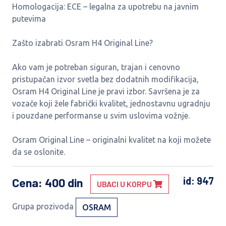
Homologacija: ECE – legalna za upotrebu na javnim
putevima
Zašto izabrati Osram H4 Original Line?
Ako vam je potreban siguran, trajan i cenovno
pristupačan izvor svetla bez dodatnih modifikacija,
Osram H4 Original Line je pravi izbor. Savršena je za
vozače koji žele fabrički kvalitet, jednostavnu ugradnju
i pouzdane performanse u svim uslovima vožnje.
Osram Original Line – originalni kvalitet na koji možete
da se oslonite.
id: 947
Cena
: 400 din
UBACI U KORPU
Grupa prozivoda
OSRAM