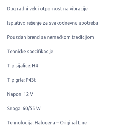
Dug radni vek i otpornost na vibracije
Isplativo rešenje za svakodnevnu upotrebu
Pouzdan brend sa nemačkom tradicijom
Tehničke specifikacije
Tip sijalice: H4
Tip grla: P43t
Napon: 12 V
Snaga: 60/55 W
Tehnologija: Halogena – Original Line