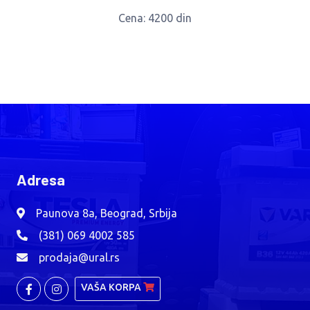
Cena
: 4200 din
Adresa
Paunova 8a, Beograd, Srbija
(381) 069 4002 585
prodaja@ural.rs
VAŠA KORPA