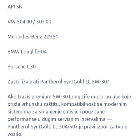
API SN
VW 504.00 / 507.00
Mercedes-Benz 229.51
BMW Longlife-04
Porsche C30
Zašto izabrati Pantherol SyntGold LL 5W-30?
Ako tražiš premium 5W-30 Long Life motorno ulje koje
pruža vrhunsku zaštitu, kompatibilnost sa modernim
sistemima za smanjenje emisije i pouzdane
performanse u dugim servisnim intervalima —
Pantherol SyntGold LL 504/507 je pravi izbor za tvoje
vozilo.