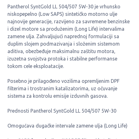
Pantherol SyntGold LL 504/507 5W-30 je vrhunsko
niskopepelno (Low SAPS) sintetičko motorno ulje
najnovije generacije, razvijeno za savremene benzinske
i dizel motore sa produženim (Long Life) intervalima
zamene ulja. Zahvaljujući naprednoj formulaciji sa
duplim slojem podmazivanja i složenim sistemom
aditiva, obezbeđuje maksimalnu zaštitu motora,
izuzetna svojstva protoka i stabilne performanse
tokom cele eksploatacije.
Posebno je prilagođeno vozilima opremljenim DPF
filterima i trostranim katalizatorima, uz očuvanje
sistema za kontrolu emisije izduvnih gasova.
Prednosti Pantherol SyntGold LL 504/507 5W-30
Omogućava dugačke intervale zamene ulja (Long Life)