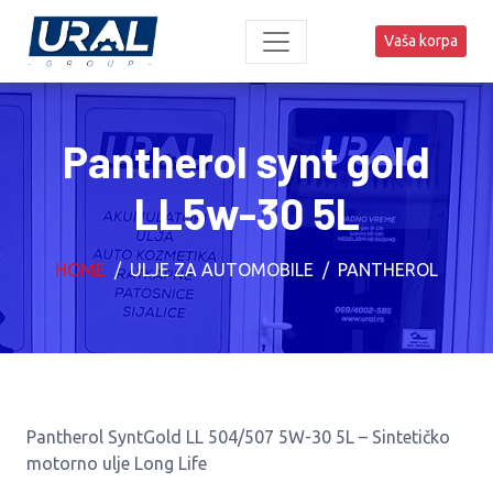
Vaša korpa
Pantherol synt gold
LL5w-30 5L
HOME
ULJE ZA AUTOMOBILE
PANTHEROL
Pantherol SyntGold LL 504/507 5W-30 5L – Sintetičko
motorno ulje Long Life