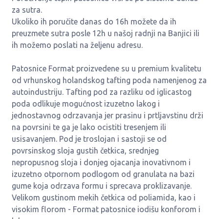
za sutra.
Ukoliko ih poručite danas do 16h možete da ih
preuzmete sutra posle 12h u našoj radnji na Banjici ili
ih možemo poslati na željenu adresu.
Patosnice Format proizvedene su u premium kvalitetu
od vrhunskog holandskog tafting poda namenjenog za
autoindustriju. Tafting pod za razliku od iglicastog
poda odlikuje mogućnost izuzetno lakog i
jednostavnog odrzavanja jer prasinu i prtljavstinu drži
na povrsini te ga je lako ocistiti tresenjem ili
usisavanjem. Pod je troslojan i sastoji se od
povrsinskog sloja gustih četkica, srednjeg
nepropusnog sloja i donjeg ojacanja inovativnom i
izuzetno otpornom podlogom od granulata na bazi
gume koja odrzava formu i sprecava proklizavanje.
Velikom gustinom mekih četkica od poliamida, kao i
visokim florom - Format patosnice iodišu konforom i