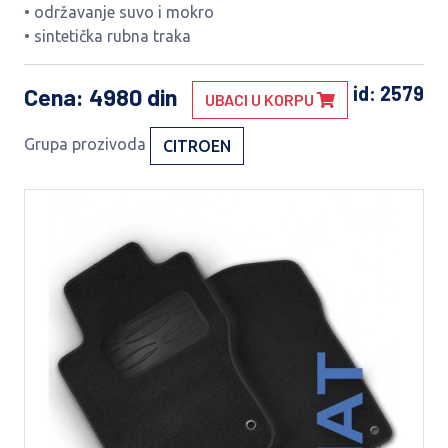
• održavanje suvo i mokro
• sintetička rubna traka
id: 2579
Cena
: 4980 din
UBACI U KORPU
Grupa prozivoda
CITROEN