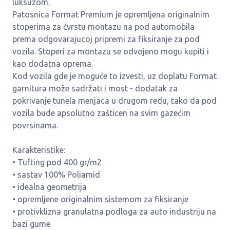
luksuzom.
Patosnica Format Premium je opremljena originalnim
stoperima za čvrstu montazu na pod automobila
prema odgovarajucoj pripremi za fiksiranje za pod
vozila. Stoperi za montazu se odvojeno mogu kupiti i
kao dodatna oprema.
Kod vozila gde je moguće to izvesti, uz doplatu Format
garnitura može sadržati i most - dodatak za
pokrivanje tunela menjaca u drugom redu, tako da pod
vozila bude apsolutno zašticen na svim gazećim
povrsinama.
Karakteristike:
• Tufting pod 400 gr/m2
• sastav 100% Poliamid
• idealna geometrija
• opremljene originalnim sistemom za fiksiranje
• protivklizna granulatna podloga za auto industriju na
bazi gume