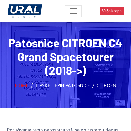
Vaša korpa
Patosnice CITROEN C4
Grand Spacetourer
(2018->)
HOME
TIPSKE TEPIH PATOSNICE
CITROEN
Poručivanje tepih patosnica vrši se po sistemu danas