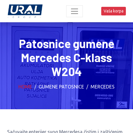
Vaša korpa
Patosnice gumene
Mercedes C-klass
W204
HOME
GUMENE PATOSNICE
MERCEDES
Sačuvajte enterijer svog Mercedesa čistim i zaštićenim