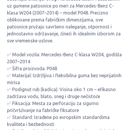
uz gumene patosnice po meri za Mercedes-Benz C-
klasa W204 (2007–2014) – model P048. Precizno
oblikovane prema fabričkim dimenzijama, ove
patosnice pružaju savršeno naleganje, otpornost i
jednostavno održavanje, čineći ih idealnim izborom za
sve vremenske uslove.
✅ Model vozila: Mercedes-Benz C-klasa W204, godišta
2007–2014
✅ Šifra proizvoda: P048
✅ Materijal: Izdržljiva i fleksibilna guma bez neprijatnih
mirisa
✅ Podignut rub (kadica): Visina oko 1 cm – efikasno
zadržava vodu, blato, sneg i druge nečistoće
✅ Fiksacija: Mesta za perforaciju za sigurno
pričvršćivanje na fabričke fiksatore
✅ Standard: Izrađene po evropskim standardima
kvaliteta i bezbednosti