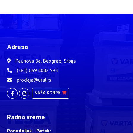
Adresa
Paunova 8a, Beograd, Srbija
(381) 069 4002 585
prodaja@ural.rs
VAŠA KORPA
Radno vreme
Ponedeljak - Petak: