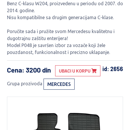
Benz C-klasu W204, proizvedenu u periodu od 2007. do
2014. godine.
Nisu kompatibilne sa drugim generacijama C-klase.
Poručite sada i pružite svom Mercedesu kvalitetnu i
dugotrajnu zaštitu enterijera!
Model P048 je savršen izbor za vozače koji žele
pouzdanost, funkcionalnost i precizno uklapanje.
id: 2656
Cena
: 3200 din
UBACI U KORPU
Grupa prozivoda
MERCEDES