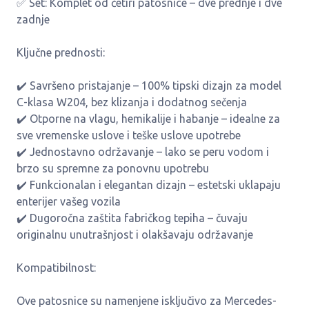
✅ Set: Komplet od četiri patosnice – dve prednje i dve
zadnje
Ključne prednosti:
✔️ Savršeno pristajanje – 100% tipski dizajn za model
C-klasa W204, bez klizanja i dodatnog sečenja
✔️ Otporne na vlagu, hemikalije i habanje – idealne za
sve vremenske uslove i teške uslove upotrebe
✔️ Jednostavno održavanje – lako se peru vodom i
brzo su spremne za ponovnu upotrebu
✔️ Funkcionalan i elegantan dizajn – estetski uklapaju
enterijer vašeg vozila
✔️ Dugoročna zaštita fabričkog tepiha – čuvaju
originalnu unutrašnjost i olakšavaju održavanje
Kompatibilnost:
Ove patosnice su namenjene isključivo za Mercedes-