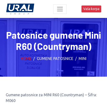
Vaša korpa
Patosnice gumene Mini
R60 (Countryman)
HOME
GUMENE PATOSNICE
MINI
Gumene patosnice za MINI R60 (Countryman) – Šifra:
M060