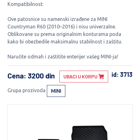
Kompatibilnost:
Ove patosnice su namenski izrađene za MINI
Countryman R60 (2010–2016) i nisu univerzalne.
Oblikovane su prema originalnim konturama poda
kako bi obezbedile maksimalnu stabilnost i zaštitu.
Naručite odmah i zaštitite enterijer vašeg MINI-ja!
id: 3713
Cena
: 3200 din
UBACI U KORPU
Grupa prozivoda
MINI