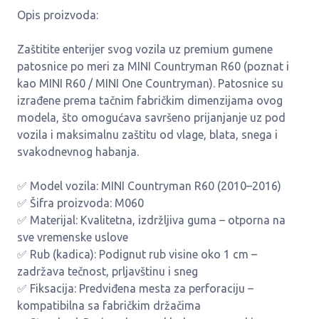
Opis proizvoda:
Zaštitite enterijer svog vozila uz premium gumene
patosnice po meri za MINI Countryman R60 (poznat i
kao MINI R60 / MINI One Countryman). Patosnice su
izrađene prema tačnim fabričkim dimenzijama ovog
modela, što omogućava savršeno prijanjanje uz pod
vozila i maksimalnu zaštitu od vlage, blata, snega i
svakodnevnog habanja.
✅ Model vozila: MINI Countryman R60 (2010–2016)
✅ Šifra proizvoda: M060
✅ Materijal: Kvalitetna, izdržljiva guma – otporna na
sve vremenske uslove
✅ Rub (kadica): Podignut rub visine oko 1 cm –
zadržava tečnost, prljavštinu i sneg
✅ Fiksacija: Predviđena mesta za perforaciju –
kompatibilna sa fabričkim držačima