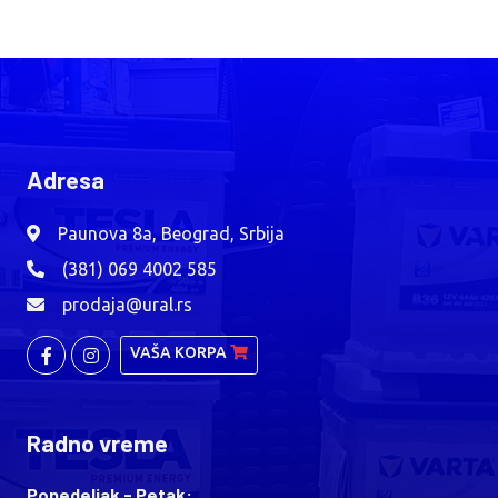
Adresa
Paunova 8a, Beograd, Srbija
(381) 069 4002 585
prodaja@ural.rs
VAŠA KORPA
Radno vreme
Ponedeljak - Petak: