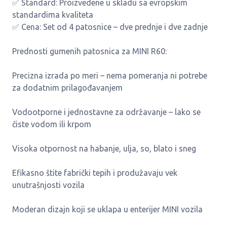
✅ Standard: Proizvedene u skladu sa evropskim
standardima kvaliteta
✅ Cena: Set od 4 patosnice – dve prednje i dve zadnje
Prednosti gumenih patosnica za MINI R60:
Precizna izrada po meri – nema pomeranja ni potrebe
za dodatnim prilagođavanjem
Vodootporne i jednostavne za održavanje – lako se
čiste vodom ili krpom
Visoka otpornost na habanje, ulja, so, blato i sneg
Efikasno štite fabrički tepih i produžavaju vek
unutrašnjosti vozila
Moderan dizajn koji se uklapa u enterijer MINI vozila