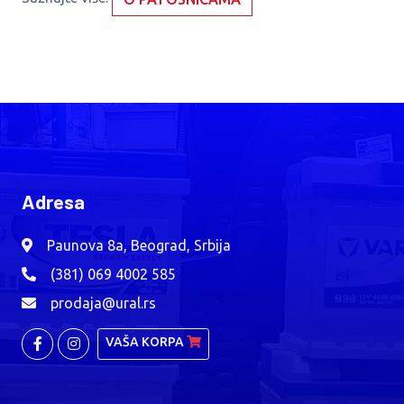
Adresa
Paunova 8a, Beograd, Srbija
(381) 069 4002 585
prodaja@ural.rs
VAŠA KORPA