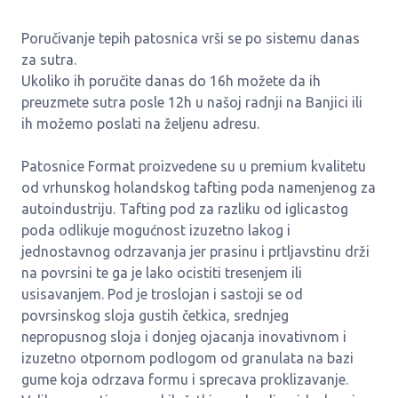
Poručivanje tepih patosnica vrši se po sistemu danas
za sutra.
Ukoliko ih poručite danas do 16h možete da ih
preuzmete sutra posle 12h u našoj radnji na Banjici ili
ih možemo poslati na željenu adresu.
Patosnice Format proizvedene su u premium kvalitetu
od vrhunskog holandskog tafting poda namenjenog za
autoindustriju. Tafting pod za razliku od iglicastog
poda odlikuje mogućnost izuzetno lakog i
jednostavnog odrzavanja jer prasinu i prtljavstinu drži
na povrsini te ga je lako ocistiti tresenjem ili
usisavanjem. Pod je troslojan i sastoji se od
povrsinskog sloja gustih četkica, srednjeg
nepropusnog sloja i donjeg ojacanja inovativnom i
izuzetno otpornom podlogom od granulata na bazi
gume koja odrzava formu i sprecava proklizavanje.