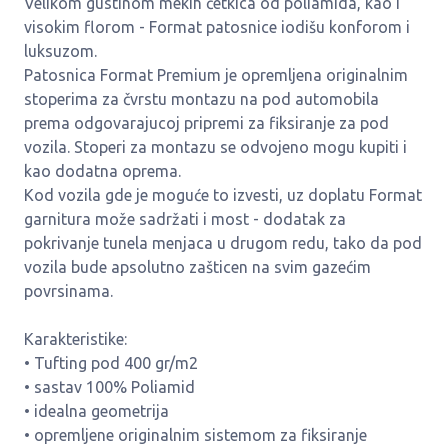
Velikom gustinom mekih četkica od poliamida, kao i
visokim florom - Format patosnice iodišu konforom i
luksuzom.
Patosnica Format Premium je opremljena originalnim
stoperima za čvrstu montazu na pod automobila
prema odgovarajucoj pripremi za fiksiranje za pod
vozila. Stoperi za montazu se odvojeno mogu kupiti i
kao dodatna oprema.
Kod vozila gde je moguće to izvesti, uz doplatu Format
garnitura može sadržati i most - dodatak za
pokrivanje tunela menjaca u drugom redu, tako da pod
vozila bude apsolutno zašticen na svim gazećim
povrsinama.
Karakteristike:
• Tufting pod 400 gr/m2
• sastav 100% Poliamid
• idealna geometrija
• opremljene originalnim sistemom za fiksiranje