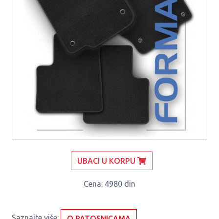
UBACI U KORPU
Cena
: 4980 din
Saznajte više:
O PATOSNICAMA