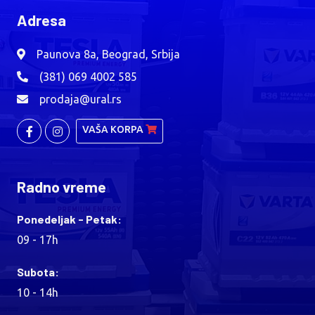
Adresa
Paunova 8a, Beograd, Srbija
(381) 069 4002 585
prodaja@ural.rs
VAŠA KORPA
Radno vreme
Ponedeljak - Petak:
09 - 17h
Subota:
10 - 14h