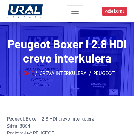
Vaša korpa
Peugeot Boxer I 2.8 HDI
crevo interkulera
HOME
CREVA INTERKULERA
PEUGEOT
Peugeot Boxer I 2.8 HDI crevo interkulera
Šifra: 8864
Proizvođač: PEUGEOT