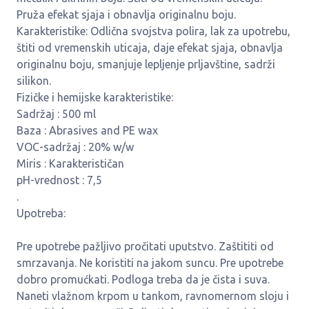
Pruža efekat sjaja i obnavlja originalnu boju.
Karakteristike: Odlična svojstva polira, lak za upotrebu,
štiti od vremenskih uticaja, daje efekat sjaja, obnavlja
originalnu boju, smanjuje lepljenje prljavštine, sadrži
silikon.
Fizičke i hemijske karakteristike:
Sadržaj : 500 ml
Baza : Abrasives and PE wax
VOC-sadržaj : 20% w/w
Miris : Karakterističan
pH-vrednost : 7,5
.
Upotreba:
Pre upotrebe pažljivo pročitati uputstvo. Zaštititi od
smrzavanja. Ne koristiti na jakom suncu. Pre upotrebe
dobro promućkati. Podloga treba da je čista i suva.
Naneti vlažnom krpom u tankom, ravnomernom sloju i