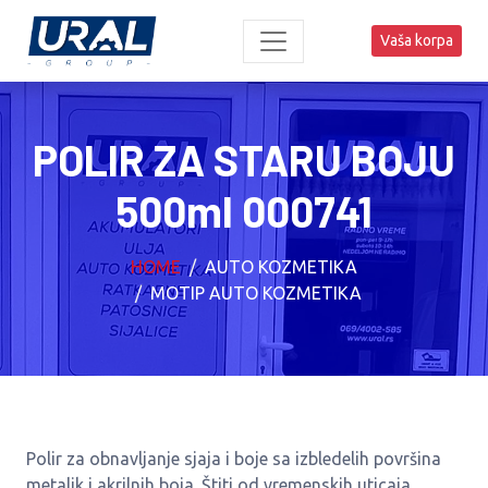
Vaša korpa
POLIR ZA STARU BOJU
500ml 000741
HOME
AUTO KOZMETIKA
MOTIP AUTO KOZMETIKA
Polir za obnavljanje sjaja i boje sa izbledelih površina
metalik i akrilnih boja. Štiti od vremenskih uticaja.