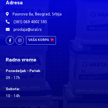
Adresa
Paunova 8a, Beograd, Srbija
(381) 069 4002 585
prodaja@ural.rs
VAŠA KORPA
Radno vreme
Ponedeljak - Petak:
09 - 17h
Subota:
10 - 14h