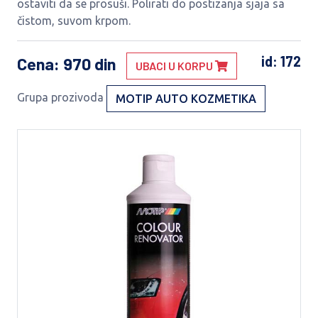
ostaviti da se prosuši. Polirati do postizanja sjaja sa
čistom, suvom krpom.
id: 172
Cena
: 970 din
UBACI U KORPU
Grupa prozivoda
MOTIP AUTO KOZMETIKA