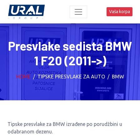
Vaša korpa
Presvlake sedista BMW
1 F20 (2011->)
HOME
TIPSKE PRESVLAKE ZA AUTO
BMW
Tipske presvlake za BMW izrađene po porudžbini u
odabranom dezenu.