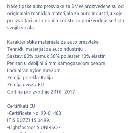
Naše tipske auto presvlake za BMW proizvedene su od
originalnih tehničkih materijala za auto industriju koje i
proizvođači automobila koriste za proizvodnju sedišta
svojih vozila.
Karakteristike materijala za auto presvlake:
Tehnički materijal za autoindustriju
Sastav: 60% pamuk 30% poliester 10% elastin
Peniran u debljini 6 mm samogasećom penom
Laminiran nylon mrežom
Zemlja porekla: Italija
Zemlja uvoza: EU
Godina proizvodnje 2016- 2017
Certifikati EU:
-Certificate No. 99-01463
ITIS BUZZI 15.04.99.
-Lightfastnes 5 UNI-ISO -