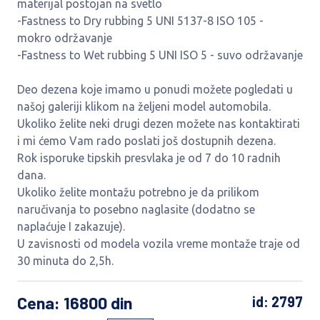
materijal postojan na svetlo
-Fastness to Dry rubbing 5 UNI 5137-8 ISO 105 -
mokro održavanje
-Fastness to Wet rubbing 5 UNI ISO 5 - suvo održavanje
Deo dezena koje imamo u ponudi možete pogledati u
našoj galeriji klikom na željeni model automobila.
Ukoliko želite neki drugi dezen možete nas kontaktirati
i mi ćemo Vam rado poslati još dostupnih dezena.
Rok isporuke tipskih presvlaka je od 7 do 10 radnih
dana.
Ukoliko želite montažu potrebno je da prilikom
naručivanja to posebno naglasite (dodatno se
naplaćuje I zakazuje).
U zavisnosti od modela vozila vreme montaže traje od
30 minuta do 2,5h.
Cena
: 16800 din
id: 2797