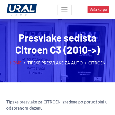
Vaša korpa
Presvlake sedista
Citroen C3 (2010->)
HOME
TIPSKE PRESVLAKE ZA AUTO
CITROEN
Tipske presvlake za CITROEN izrađene po porudžbini u
odabranom dezenu.