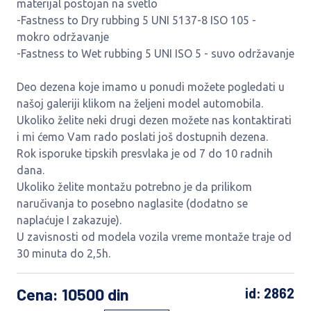
materijal postojan na svetlo
-Fastness to Dry rubbing 5 UNI 5137-8 ISO 105 -
mokro održavanje
-Fastness to Wet rubbing 5 UNI ISO 5 - suvo održavanje
Deo dezena koje imamo u ponudi možete pogledati u
našoj galeriji klikom na željeni model automobila.
Ukoliko želite neki drugi dezen možete nas kontaktirati
i mi ćemo Vam rado poslati još dostupnih dezena.
Rok isporuke tipskih presvlaka je od 7 do 10 radnih
dana.
Ukoliko želite montažu potrebno je da prilikom
naručivanja to posebno naglasite (dodatno se
naplaćuje I zakazuje).
U zavisnosti od modela vozila vreme montaže traje od
30 minuta do 2,5h.
Cena
: 10500 din
id: 2862