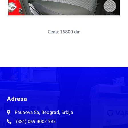
Cena
: 16800 din
Adresa
Paunova 8a, Beograd, Srbija
(381) 069 4002 585