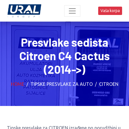
Vaša korpa
Presvlake sedista
Citroen C4 Cactus
(2014->)
HOME
TIPSKE PRESVLAKE ZA AUTO
CITROEN
Tipske presvlake za CITROEN izrađene po porudžbini u