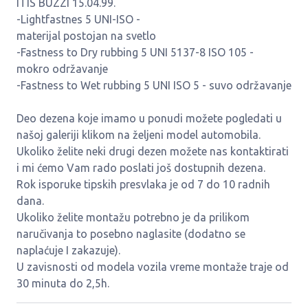
ITIS BUZZI 15.04.99.
-Lightfastnes 5 UNI-ISO -
materijal postojan na svetlo
-Fastness to Dry rubbing 5 UNI 5137-8 ISO 105 -
mokro održavanje
-Fastness to Wet rubbing 5 UNI ISO 5 - suvo održavanje
Deo dezena koje imamo u ponudi možete pogledati u
našoj galeriji klikom na željeni model automobila.
Ukoliko želite neki drugi dezen možete nas kontaktirati
i mi ćemo Vam rado poslati još dostupnih dezena.
Rok isporuke tipskih presvlaka je od 7 do 10 radnih
dana.
Ukoliko želite montažu potrebno je da prilikom
naručivanja to posebno naglasite (dodatno se
naplaćuje I zakazuje).
U zavisnosti od modela vozila vreme montaže traje od
30 minuta do 2,5h.