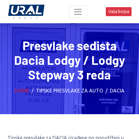
Vaša korpa
Presvlake sedista
Dacia Lodgy / Lodgy
Stepway 3 reda
HOME
TIPSKE PRESVLAKE ZA AUTO
DACIA
Tipske presvlake za DACIA izrađene po porudžbini u