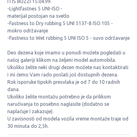
ITIS BUZZI 15.04.99.
-Lightfastnes 5 UNI-ISO -
materijal postojan na svetlo
-Fastness to Dry rubbing 5 UNI 5137-8 ISO 105 -
mokro održavanje
-Fastness to Wet rubbing 5 UNI ISO 5 - suvo održavanje
Deo dezena koje imamo u ponudi možete pogledati u
našoj galeriji klikom na željeni model automobila.
Ukoliko želite neki drugi dezen možete nas kontaktirati
i mi ćemo Vam rado poslati još dostupnih dezena.
Rok isporuke tipskih presvlaka je od 7 do 10 radnih
dana.
Ukoliko želite montažu potrebno je da prilikom
naručivanja to posebno naglasite (dodatno se
naplaćuje I zakazuje).
U zavisnosti od modela vozila vreme montaže traje od
30 minuta do 2,5h.