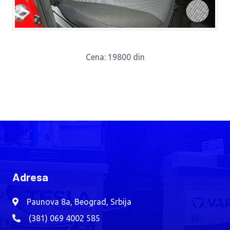
Cena
: 19800 din
Adresa
Paunova 8a, Beograd, Srbija
(381) 069 4002 585