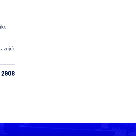
iko
azuje).
: 2908