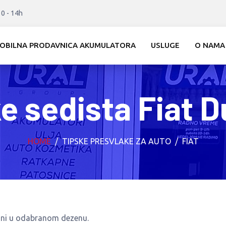
10 - 14h
OBILNA PRODAVNICA AKUMULATORA
USLUGE
O NAMA
e sedista Fiat D
HOME
TIPSKE PRESVLAKE ZA AUTO
FIAT
bini u odabranom dezenu.