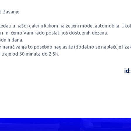
državanje
ati u našoj galeriji klikom na željeni model automobila. Ukol
ti i mi ćemo Vam rado poslati još dostupnih dezena.
adnih dana.
m naručivanja to posebno naglasite (dodatno se naplaćuje I zak
traje od 30 minuta do 2,5h.
id