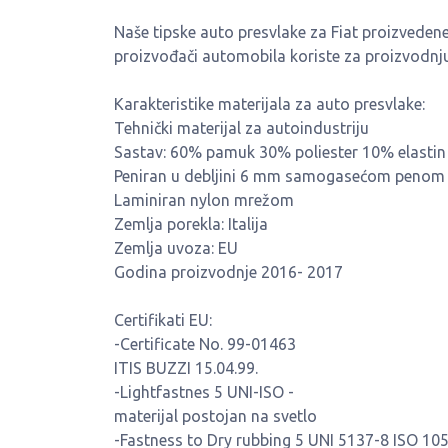
Naše tipske auto presvlake za Fiat proizvedene 
proizvođači automobila koriste za proizvodnju 
Karakteristike materijala za auto presvlake:
Tehnički materijal za autoindustriju
Sastav: 60% pamuk 30% poliester 10% elastin
Peniran u debljini 6 mm samogasećom penom
Laminiran nylon mrežom
Zemlja porekla: Italija
Zemlja uvoza: EU
Godina proizvodnje 2016- 2017
Certifikati EU:
-Certificate No. 99-01463
ITIS BUZZI 15.04.99.
-Lightfastnes 5 UNI-ISO -
materijal postojan na svetlo
-Fastness to Dry rubbing 5 UNI 5137-8 ISO 105