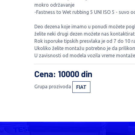
mokro održavanje
-Fastness to Wet rubbing 5 UNI ISO 5 - suvo o
Deo dezena koje imamo u ponudi možete pogled
želite neki drugi dezen možete nas kontaktira
Rok isporuke tipskih presvlaka je od 7 do 10 r
Ukoliko želite montažu potrebno je da priliko
U zavisnosti od modela vozila vreme montaže 
Cena
: 10000 din
Grupa prozivoda
FIAT