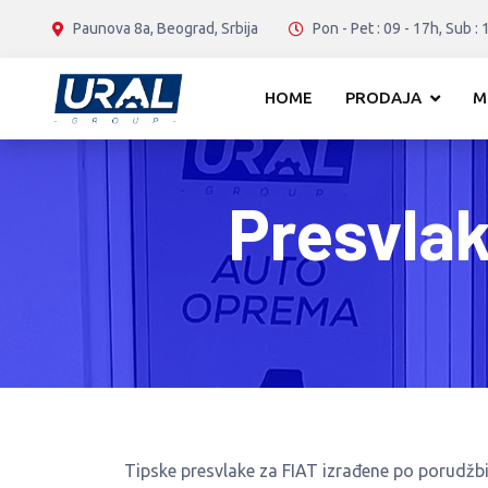
Paunova 8a, Beograd, Srbija
Pon - Pet : 09 - 17h, Sub : 
HOME
PRODAJA
M
Presvlak
Tipske presvlake za FIAT izrađene po porudž