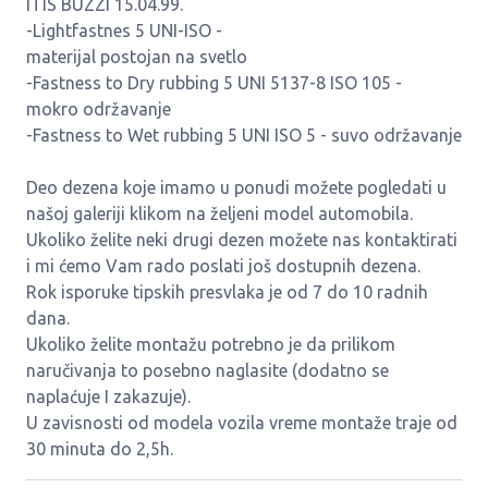
ITIS BUZZI 15.04.99.
-Lightfastnes 5 UNI-ISO -
materijal postojan na svetlo
-Fastness to Dry rubbing 5 UNI 5137-8 ISO 105 -
mokro održavanje
-Fastness to Wet rubbing 5 UNI ISO 5 - suvo održavanje
Deo dezena koje imamo u ponudi možete pogledati u
našoj galeriji klikom na željeni model automobila.
Ukoliko želite neki drugi dezen možete nas kontaktirati
i mi ćemo Vam rado poslati još dostupnih dezena.
Rok isporuke tipskih presvlaka je od 7 do 10 radnih
dana.
Ukoliko želite montažu potrebno je da prilikom
naručivanja to posebno naglasite (dodatno se
naplaćuje I zakazuje).
U zavisnosti od modela vozila vreme montaže traje od
30 minuta do 2,5h.