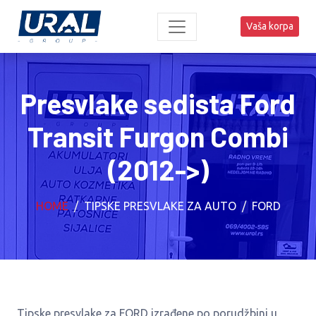
Vaša korpa
Presvlake sedista Ford
Transit Furgon Combi
(2012->)
HOME
TIPSKE PRESVLAKE ZA AUTO
FORD
Tipske presvlake za FORD izrađene po porudžbini u