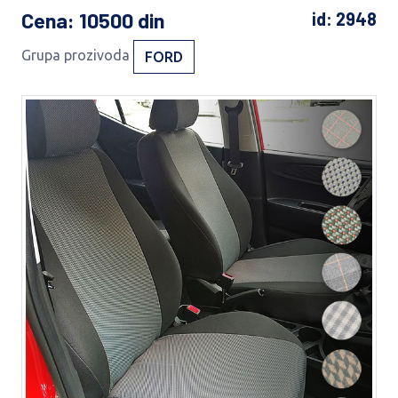
Cena
: 10500 din
id: 2948
Grupa prozivoda
FORD