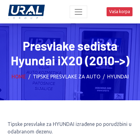
Vaša korpa
Presvlake sedista
Hyundai iX20 (2010->)
HOME
TIPSKE PRESVLAKE ZA AUTO
HYUNDAI
Tipske presvlake za HYUNDAI izrađene po porudžbini u
odabranom dezenu.