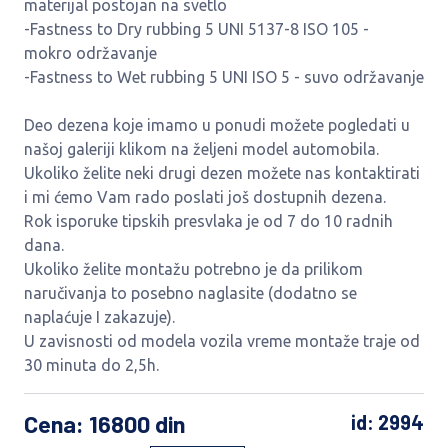
materijal postojan na svetlo
-Fastness to Dry rubbing 5 UNI 5137-8 ISO 105 -
mokro održavanje
-Fastness to Wet rubbing 5 UNI ISO 5 - suvo održavanje
Deo dezena koje imamo u ponudi možete pogledati u
našoj galeriji klikom na željeni model automobila.
Ukoliko želite neki drugi dezen možete nas kontaktirati
i mi ćemo Vam rado poslati još dostupnih dezena.
Rok isporuke tipskih presvlaka je od 7 do 10 radnih
dana.
Ukoliko želite montažu potrebno je da prilikom
naručivanja to posebno naglasite (dodatno se
naplaćuje I zakazuje).
U zavisnosti od modela vozila vreme montaže traje od
30 minuta do 2,5h.
Cena
: 16800 din
id: 2994