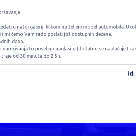
državanje
ati u našoj galeriji klikom na željeni model automobila. Ukol
ti i mi ćemo Vam rado poslati još dostupnih dezena.
adnih dana.
m naručivanja to posebno naglasite (dodatno se naplaćuje I zak
traje od 30 minuta do 2,5h.
id