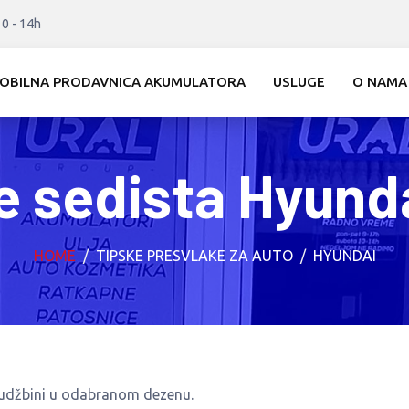
10 - 14h
OBILNA PRODAVNICA AKUMULATORA
USLUGE
O NAMA
e sedista Hyund
HOME
TIPSKE PRESVLAKE ZA AUTO
HYUNDAI
rudžbini u odabranom dezenu.