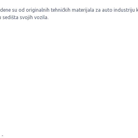
ene su od originalnih tehničkih materijala za auto industriju k
sedišta svojih vozila.
 -