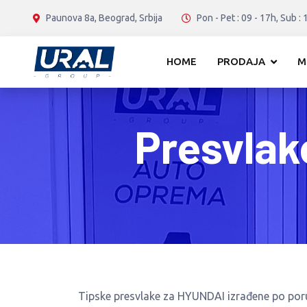
Paunova 8a, Beograd, Srbija
Pon - Pet : 09 - 17h, Sub : 
HOME
PRODAJA
M
Presvlak
Tipske presvlake za HYUNDAI izrađene po po