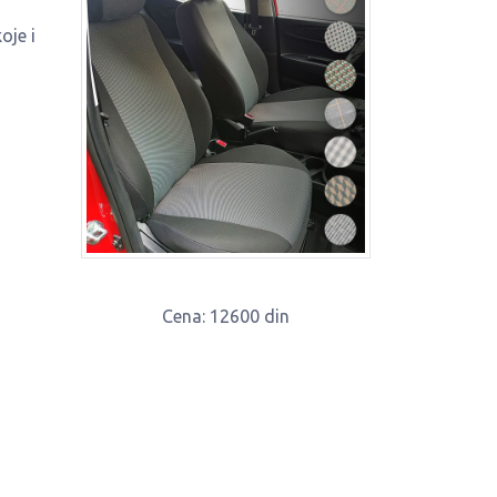
oje i
Cena
: 12600 din