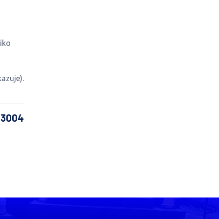
iko
azuje).
: 3004