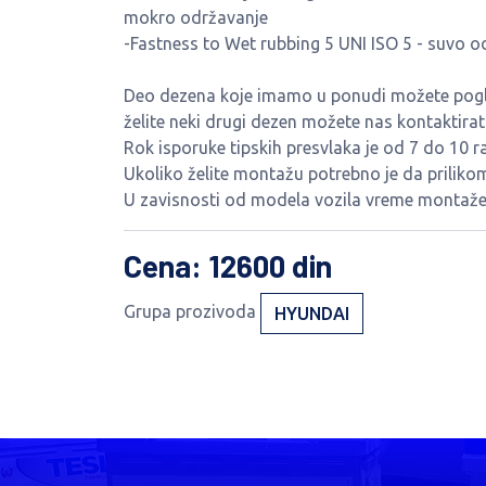
mokro održavanje
-Fastness to Wet rubbing 5 UNI ISO 5 - suvo o
Deo dezena koje imamo u ponudi možete pogled
želite neki drugi dezen možete nas kontaktira
Rok isporuke tipskih presvlaka je od 7 do 10 r
Ukoliko želite montažu potrebno je da priliko
U zavisnosti od modela vozila vreme montaže 
Cena
: 12600 din
Grupa prozivoda
HYUNDAI