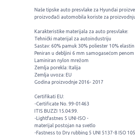
Naše tipske auto presvlake za Hyundai proizved
proizvođači automobila koriste za proizvodnju 
Karakteristike materijala za auto presvlake:
Tehnički materijal za autoindustriju
Sastav: 60% pamuk 30% poliester 10% elastin
Peniran u debljini 6 mm samogasećom penom
Laminiran nylon mrežom
Zemlja porekla: Italija
Zemlja uvoza: EU
Godina proizvodnje 2016- 2017
Certifikati EU:
-Certificate No. 99-01463
ITIS BUZZI 15.04.99.
-Lightfastnes 5 UNI-ISO -
materijal postojan na svetlo
-Fastness to Dry rubbing 5 UNI 5137-8 ISO 105