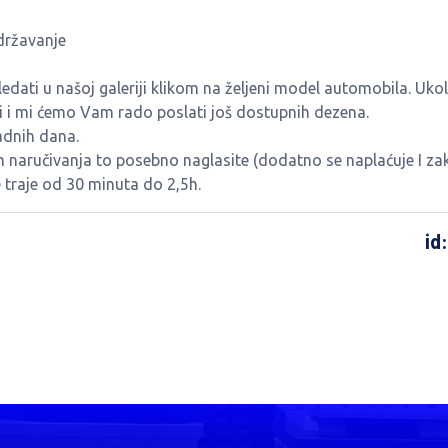
državanje
ati u našoj galeriji klikom na željeni model automobila. Ukol
ti i mi ćemo Vam rado poslati još dostupnih dezena.
adnih dana.
m naručivanja to posebno naglasite (dodatno se naplaćuje I zak
traje od 30 minuta do 2,5h.
id