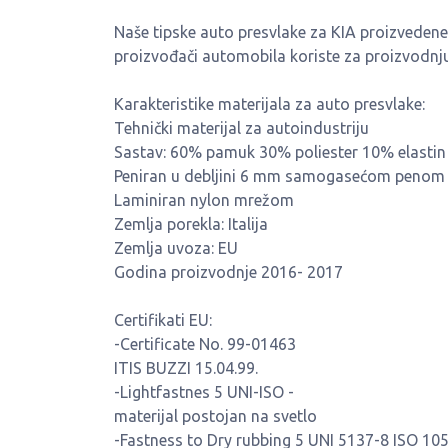
Naše tipske auto presvlake za KIA proizvedene s
proizvođači automobila koriste za proizvodnju 
Karakteristike materijala za auto presvlake:
Tehnički materijal za autoindustriju
Sastav: 60% pamuk 30% poliester 10% elastin
Peniran u debljini 6 mm samogasećom penom
Laminiran nylon mrežom
Zemlja porekla: Italija
Zemlja uvoza: EU
Godina proizvodnje 2016- 2017
Certifikati EU:
-Certificate No. 99-01463
ITIS BUZZI 15.04.99.
-Lightfastnes 5 UNI-ISO -
materijal postojan na svetlo
-Fastness to Dry rubbing 5 UNI 5137-8 ISO 105