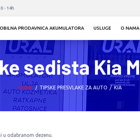
10 - 14h
OBILNA PRODAVNICA AKUMULATORA
USLUGE
O NAMA
ke sedista Kia 
HOME
TIPSKE PRESVLAKE ZA AUTO
KIA
ini u odabranom dezenu.