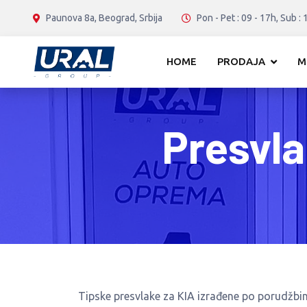
Paunova 8a, Beograd, Srbija
Pon - Pet : 09 - 17h, Sub : 
HOME
PRODAJA
M
Presvla
Tipske presvlake za KIA izrađene po porudžb