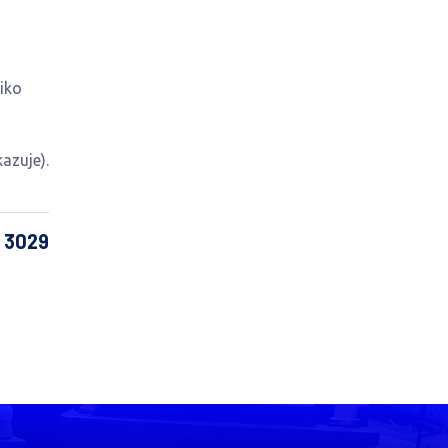
iko
azuje).
: 3029