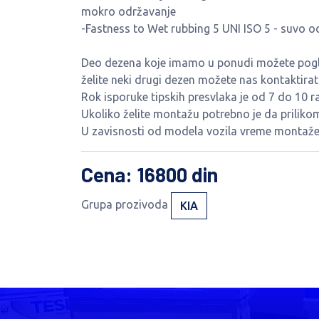
mokro održavanje
-Fastness to Wet rubbing 5 UNI ISO 5 - suvo o
Deo dezena koje imamo u ponudi možete pogled
želite neki drugi dezen možete nas kontaktira
Rok isporuke tipskih presvlaka je od 7 do 10 r
Ukoliko želite montažu potrebno je da priliko
U zavisnosti od modela vozila vreme montaže 
Cena
: 16800 din
Grupa prozivoda
KIA