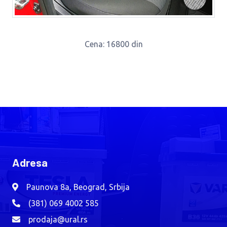
Cena
: 16800 din
Adresa
Paunova 8a, Beograd, Srbija
(381) 069 4002 585
prodaja@ural.rs