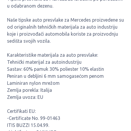
u odabranom dezenu.
Naše tipske auto presvlake za Mercedes proizvedene su
od originalnih tehničkih materijala za auto industriju
koje i proizvođači automobila koriste za proizvodnju
sedišta svojih vozila.
Karakteristike materijala za auto presvlake:
Tehnički materijal za autoindustriju
Sastav: 60% pamuk 30% poliester 10% elastin
Peniran u debljini 6 mm samogasećom penom
Laminiran nylon mrežom
Zemlja porekla: Italija
Zemlja uvoza: EU
Certifikati EU:
-Certificate No. 99-01463
ITIS BUZZI 15.04.99.