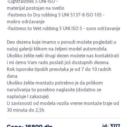
-Lightfastnes 5 UNI-ISO -
materijal postojan na svetlo
-Fastness to Dry rubbing 5 UNI 5137-8 ISO 105 -
mokro održavanje
-Fastness to Wet rubbing 5 UNI ISO 5 - suvo održavanje
Deo dezena koje imamo u ponudi možete pogledati u
našoj galeriji klikom na željeni model automobila.
Ukoliko želite neki drugi dezen možete nas kontaktirati
i mi ćemo Vam rado poslati još dostupnih dezena.
Rok isporuke tipskih presvlaka je od 7 do 10 radnih
dana.
Ukoliko želite montažu potrebno je da prilikom
naručivanja to posebno naglasite (dodatno se
naplaćuje I zakazuje).
U zavisnosti od modela vozila vreme montaže traje od
30 minuta do 2,5h.
Cena
: 16800 din
id: 3117