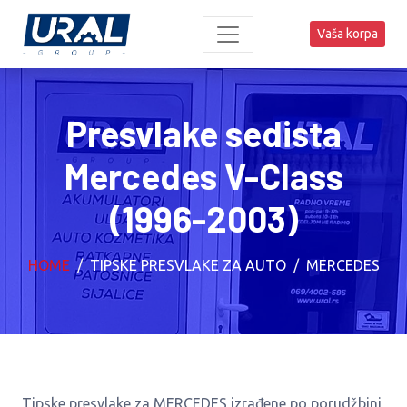
Vaša korpa
Presvlake sedista
Mercedes V-Class
(1996-2003)
HOME
TIPSKE PRESVLAKE ZA AUTO
MERCEDES
Tipske presvlake za MERCEDES izrađene po porudžbini