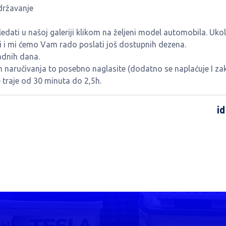
državanje
ati u našoj galeriji klikom na željeni model automobila. Ukol
ti i mi ćemo Vam rado poslati još dostupnih dezena.
adnih dana.
m naručivanja to posebno naglasite (dodatno se naplaćuje I zak
traje od 30 minuta do 2,5h.
id