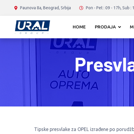
Paunova 8a, Beograd, Srbija
Pon - Pet : 09 - 17h, Sub : 
HOME
PRODAJA
M
Presvl
Tipske presvlake za OPEL izrađene po porudž