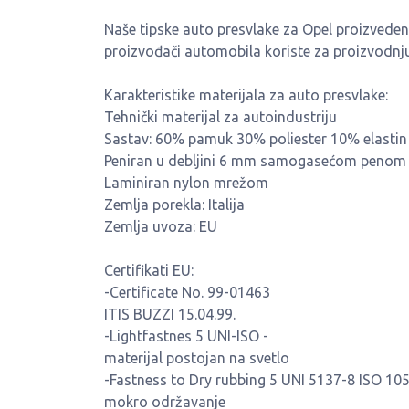
Naše tipske auto presvlake za Opel proizvedene 
proizvođači automobila koriste za proizvodnju 
Karakteristike materijala za auto presvlake:
Tehnički materijal za autoindustriju
Sastav: 60% pamuk 30% poliester 10% elastin
Peniran u debljini 6 mm samogasećom penom
Laminiran nylon mrežom
Zemlja porekla: Italija
Zemlja uvoza: EU
Certifikati EU:
-Certificate No. 99-01463
ITIS BUZZI 15.04.99.
-Lightfastnes 5 UNI-ISO -
materijal postojan na svetlo
-Fastness to Dry rubbing 5 UNI 5137-8 ISO 105
mokro održavanje