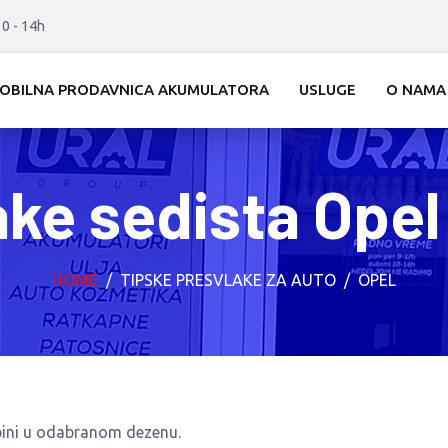
10 - 14h
OBILNA PRODAVNICA AKUMULATORA
USLUGE
O NAMA
ake sedista Opel
HOME
TIPSKE PRESVLAKE ZA AUTO
OPEL
bini u odabranom dezenu.