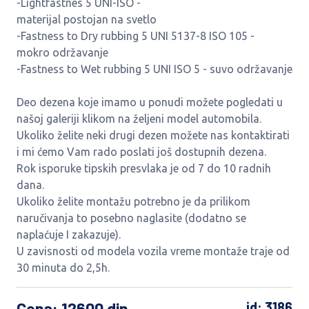
-Lightfastnes 5 UNI-ISO -
materijal postojan na svetlo
-Fastness to Dry rubbing 5 UNI 5137-8 ISO 105 -
mokro održavanje
-Fastness to Wet rubbing 5 UNI ISO 5 - suvo održavanje
Deo dezena koje imamo u ponudi možete pogledati u
našoj galeriji klikom na željeni model automobila.
Ukoliko želite neki drugi dezen možete nas kontaktirati
i mi ćemo Vam rado poslati još dostupnih dezena.
Rok isporuke tipskih presvlaka je od 7 do 10 radnih
dana.
Ukoliko želite montažu potrebno je da prilikom
naručivanja to posebno naglasite (dodatno se
naplaćuje I zakazuje).
U zavisnosti od modela vozila vreme montaže traje od
30 minuta do 2,5h.
Cena
: 12600 din
id: 3186