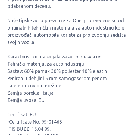
odabranom dezenu.
Naše tipske auto presvlake za Opel proizvedene su od
originalnih tehničkih materijala za auto industriju koje i
proizvođači automobila koriste za proizvodnju sedišta
svojih vozila.
Karakteristike materijala za auto presvlake:
Tehnički materijal za autoindustriju
Sastav: 60% pamuk 30% poliester 10% elastin
Peniran u debljini 6 mm samogasećom penom
Laminiran nylon mrežom
Zemlja porekla: Italija
Zemlja uvoza: EU
Certifikati EU:
-Certificate No. 99-01463
ITIS BUZZI 15.04.99.