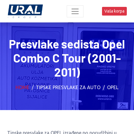
Vaša korpa
Presvlake sedista Opel
Combo C Tour (2001-
2011)
HOME
TIPSKE PRESVLAKE ZA AUTO
OPEL
Tipske presvlake za OPEL izrađene po porudžbini u