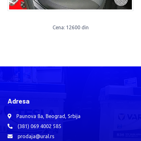
Cena
: 12600 din
Adresa
Paunova 8a, Beograd, Srbija
(381) 069 4002 585
prodaja@ural.rs