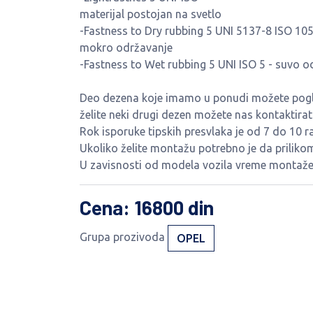
materijal postojan na svetlo
-Fastness to Dry rubbing 5 UNI 5137-8 ISO 105
mokro održavanje
-Fastness to Wet rubbing 5 UNI ISO 5 - suvo o
Deo dezena koje imamo u ponudi možete pogled
želite neki drugi dezen možete nas kontaktira
Rok isporuke tipskih presvlaka je od 7 do 10 r
Ukoliko želite montažu potrebno je da priliko
U zavisnosti od modela vozila vreme montaže 
Cena
: 16800 din
Grupa prozivoda
OPEL