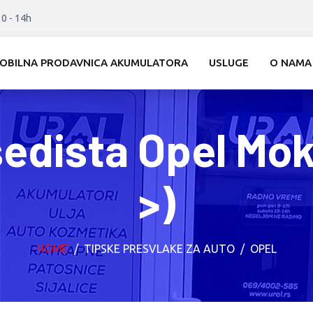
10 - 14h
OBILNA PRODAVNICA AKUMULATORA
USLUGE
O NAMA
sedista Opel Mok
>)
HOME
TIPSKE PRESVLAKE ZA AUTO
OPEL