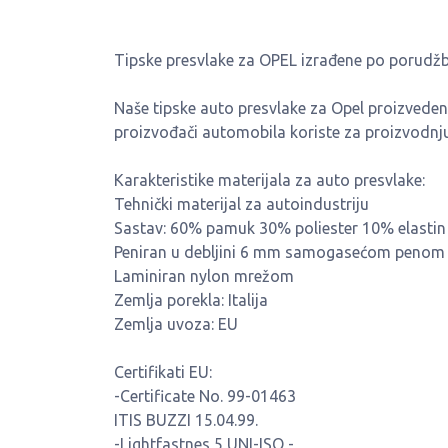
Tipske presvlake za OPEL izrađene po porudž
Naše tipske auto presvlake za Opel proizvedene 
proizvođači automobila koriste za proizvodnju 
Karakteristike materijala za auto presvlake:
Tehnički materijal za autoindustriju
Sastav: 60% pamuk 30% poliester 10% elastin
Peniran u debljini 6 mm samogasećom penom
Laminiran nylon mrežom
Zemlja porekla: Italija
Zemlja uvoza: EU
Certifikati EU:
-Certificate No. 99-01463
ITIS BUZZI 15.04.99.
-Lightfastnes 5 UNI-ISO -