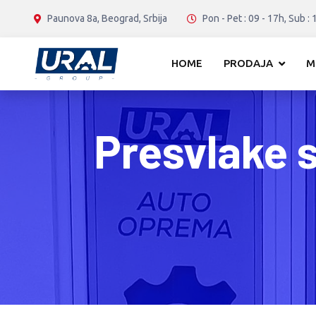
Paunova 8a, Beograd, Srbija
Pon - Pet : 09 - 17h, Sub : 
HOME
PRODAJA
M
Presvlake 