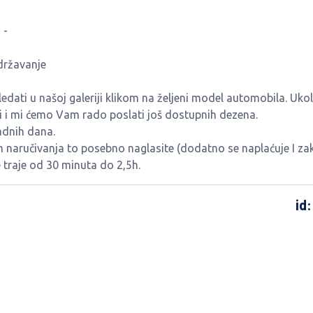
 -
državanje
ati u našoj galeriji klikom na željeni model automobila. Ukol
ti i mi ćemo Vam rado poslati još dostupnih dezena.
adnih dana.
m naručivanja to posebno naglasite (dodatno se naplaćuje I zak
traje od 30 minuta do 2,5h.
id