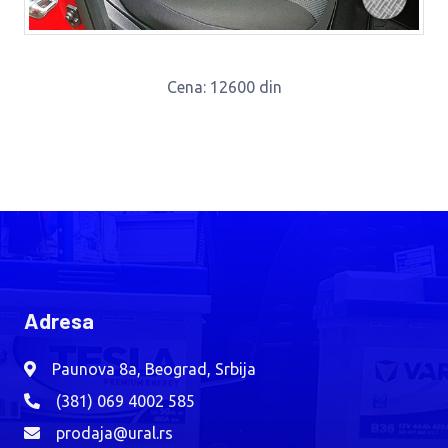
Cena
: 12600 din
Adresa
Paunova 8a, Beograd, Srbija
(381) 069 4002 585
prodaja@ural.rs