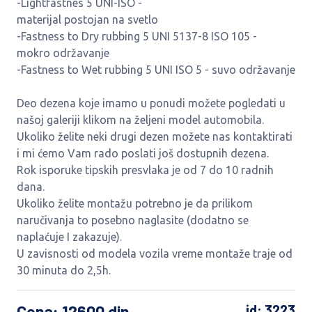
-Lightfastnes 5 UNI-ISO -
materijal postojan na svetlo
-Fastness to Dry rubbing 5 UNI 5137-8 ISO 105 -
mokro održavanje
-Fastness to Wet rubbing 5 UNI ISO 5 - suvo održavanje
Deo dezena koje imamo u ponudi možete pogledati u
našoj galeriji klikom na željeni model automobila.
Ukoliko želite neki drugi dezen možete nas kontaktirati
i mi ćemo Vam rado poslati još dostupnih dezena.
Rok isporuke tipskih presvlaka je od 7 do 10 radnih
dana.
Ukoliko želite montažu potrebno je da prilikom
naručivanja to posebno naglasite (dodatno se
naplaćuje I zakazuje).
U zavisnosti od modela vozila vreme montaže traje od
30 minuta do 2,5h.
Cena
: 12600 din
id: 3223