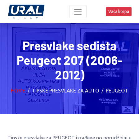
Vaša korpa
Presvlake sedista
Peugeot 207 (2006-
2012)
HOME
TIPSKE PRESVLAKE ZA AUTO
PEUGEOT
Tipske presvlake za PEUGEOT izrađene po porudžbini u