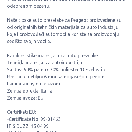
odabranom dezenu.
Naše tipske auto presvlake za Peugeot proizvedene su
od originalnih tehničkih materijala za auto industriju
koje i proizvođači automobila koriste za proizvodnju
sedišta svojih vozila.
Karakteristike materijala za auto presvlake:
Tehnički materijal za autoindustriju
Sastav: 60% pamuk 30% poliester 10% elastin
Peniran u debljini 6 mm samogasećom penom
Laminiran nylon mrežom
Zemlja porekla: Italija
Zemlja uvoza: EU
Certifikati EU:
-Certificate No. 99-01463
ITIS BUZZI 15.04.99.