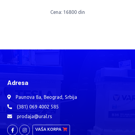
Cena
: 16800 din
Adresa
Paunova 8a, Beograd, Srbija
(381) 069 4002 585
prodaja@ural.rs
VAŠA KORPA