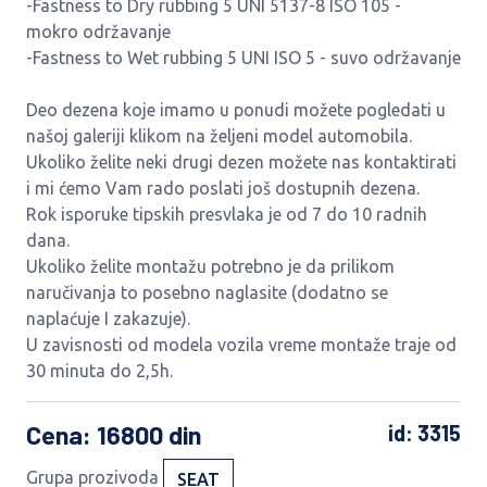
-Fastness to Dry rubbing 5 UNI 5137-8 ISO 105 -
mokro održavanje
-Fastness to Wet rubbing 5 UNI ISO 5 - suvo održavanje
Deo dezena koje imamo u ponudi možete pogledati u
našoj galeriji klikom na željeni model automobila.
Ukoliko želite neki drugi dezen možete nas kontaktirati
i mi ćemo Vam rado poslati još dostupnih dezena.
Rok isporuke tipskih presvlaka je od 7 do 10 radnih
dana.
Ukoliko želite montažu potrebno je da prilikom
naručivanja to posebno naglasite (dodatno se
naplaćuje I zakazuje).
U zavisnosti od modela vozila vreme montaže traje od
30 minuta do 2,5h.
Cena
: 16800 din
id: 3315
Grupa prozivoda
SEAT