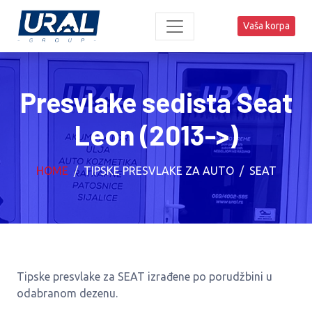
Vaša korpa
Presvlake sedista Seat
Leon (2013->)
HOME
TIPSKE PRESVLAKE ZA AUTO
SEAT
Tipske presvlake za SEAT izrađene po porudžbini u
odabranom dezenu.