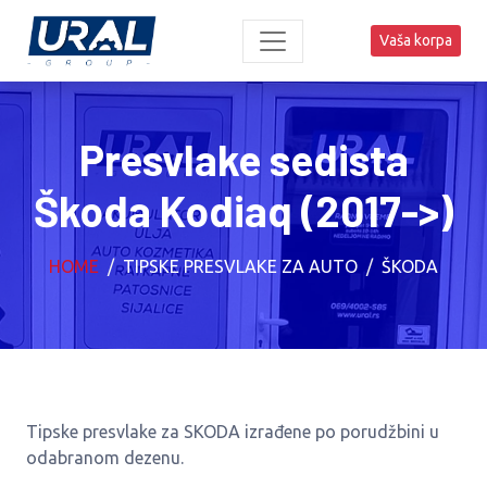
Vaša korpa
Presvlake sedista
Škoda Kodiaq (2017->)
HOME
TIPSKE PRESVLAKE ZA AUTO
ŠKODA
Tipske presvlake za SKODA izrađene po porudžbini u
odabranom dezenu.