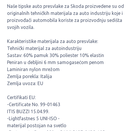
Naše tipske auto presvlake za Skoda proizvedene su od
originalnih tehničkih materijala za auto industriju koje i
proizvođači automobila koriste za proizvodnju sedišta
svojih vozila.
Karakteristike materijala za auto presvlake:
Tehnički materijal za autoindustriju
Sastav: 60% pamuk 30% poliester 10% elastin
Peniran u debljini 6 mm samogasećom penom
Laminiran nylon mrežom
Zemlja porekla: Italija
Zemlja uvoza: EU
Certifikati EU:
-Certificate No. 99-01463
ITIS BUZZI 15.04.99.
-Lightfastnes 5 UNI-ISO -
materijal postojan na svetlo