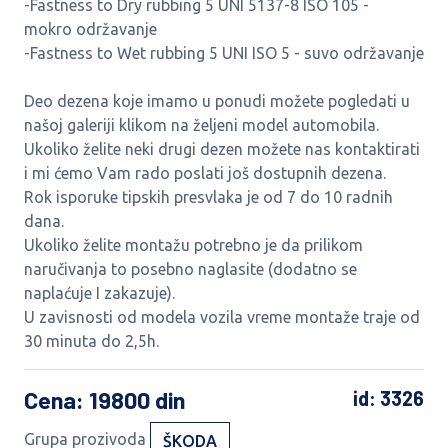
-Fastness to Dry rubbing 5 UNI 5137-8 ISO 105 -
mokro održavanje
-Fastness to Wet rubbing 5 UNI ISO 5 - suvo održavanje
Deo dezena koje imamo u ponudi možete pogledati u
našoj galeriji klikom na željeni model automobila.
Ukoliko želite neki drugi dezen možete nas kontaktirati
i mi ćemo Vam rado poslati još dostupnih dezena.
Rok isporuke tipskih presvlaka je od 7 do 10 radnih
dana.
Ukoliko želite montažu potrebno je da prilikom
naručivanja to posebno naglasite (dodatno se
naplaćuje I zakazuje).
U zavisnosti od modela vozila vreme montaže traje od
30 minuta do 2,5h.
Cena
: 19800 din
id: 3326
Grupa prozivoda
ŠKODA