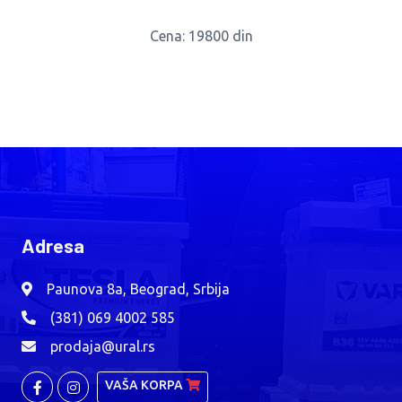
Cena
: 19800 din
Adresa
Paunova 8a, Beograd, Srbija
(381) 069 4002 585
prodaja@ural.rs
VAŠA KORPA