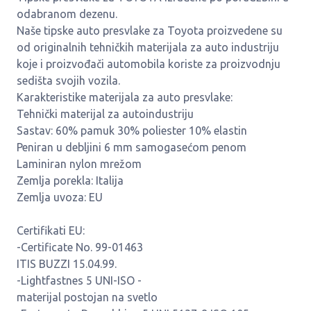
odabranom dezenu.
Naše tipske auto presvlake za Toyota proizvedene su
od originalnih tehničkih materijala za auto industriju
koje i proizvođači automobila koriste za proizvodnju
sedišta svojih vozila.
Karakteristike materijala za auto presvlake:
Tehnički materijal za autoindustriju
Sastav: 60% pamuk 30% poliester 10% elastin
Peniran u debljini 6 mm samogasećom penom
Laminiran nylon mrežom
Zemlja porekla: Italija
Zemlja uvoza: EU
Certifikati EU:
-Certificate No. 99-01463
ITIS BUZZI 15.04.99.
-Lightfastnes 5 UNI-ISO -
materijal postojan na svetlo