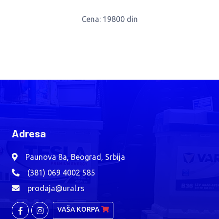
Cena
: 19800 din
Adresa
Paunova 8a, Beograd, Srbija
(381) 069 4002 585
prodaja@ural.rs
VAŠA KORPA