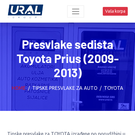
Vaša korpa
Presvlake sedista
Toyota Prius (2009-
2013)
HOME
TIPSKE PRESVLAKE ZA AUTO
TOYOTA
Tipske presvlake za TOYOTA izrađene po porudžbini u