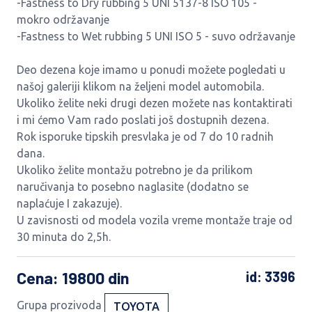
-Fastness to Dry rubbing 5 UNI 5137-8 ISO 105 -
mokro održavanje
-Fastness to Wet rubbing 5 UNI ISO 5 - suvo održavanje
Deo dezena koje imamo u ponudi možete pogledati u
našoj galeriji klikom na željeni model automobila.
Ukoliko želite neki drugi dezen možete nas kontaktirati
i mi ćemo Vam rado poslati još dostupnih dezena.
Rok isporuke tipskih presvlaka je od 7 do 10 radnih
dana.
Ukoliko želite montažu potrebno je da prilikom
naručivanja to posebno naglasite (dodatno se
naplaćuje I zakazuje).
U zavisnosti od modela vozila vreme montaže traje od
30 minuta do 2,5h.
Cena
: 19800 din
id: 3396
Grupa prozivoda
TOYOTA