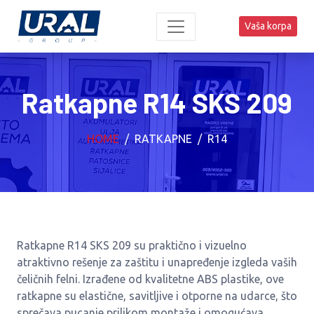
Vaša korpa
Ratkapne R14 SKS 209
HOME
RATKAPNE
R14
Ratkapne R14 SKS 209 su praktično i vizuelno
atraktivno rešenje za zaštitu i unapređenje izgleda vaših
čeličnih felni. Izrađene od kvalitetne ABS plastike, ove
ratkapne su elastične, savitljive i otporne na udarce, što
sprečava pucanje prilikom montaže i omogućava