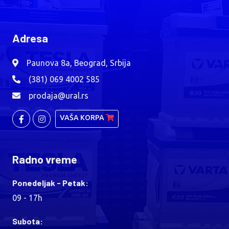
Adresa
Paunova 8a, Beograd, Srbija
(381) 069 4002 585
prodaja@ural.rs
VAŠA KORPA
Radno vreme
Ponedeljak - Petak:
09 - 17h
Subota: