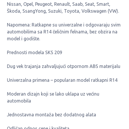
Nissan, Opel, Peugeot, Renault, Saab, Seat, Smart,
Škoda, SsangYong, Suzuki, Toyota, Volkswagen (VW).
Napomena: Ratkapne su univerzalne i odgovaraju svim
automobilima sa R14 čeličnim felnama, bez obzira na
model i godište.
Prednosti modela SKS 209
Dug vek trajanja zahvaljujući otpornom ABS materijalu
Univerzalna primena – popularan model ratkapni R14
Moderan dizajn koji se lako uklapa uz većinu
automobila
Jednostavna montaža bez dodatnog alata
Odličan odnos cene i kvaliteta