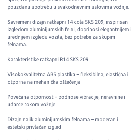
pouzdanu upotrebu u svakodnevnim uslovima vožnje.
Savremeni dizajn ratkapni 14 cola SKS 209, inspirisan
izgledom aluminijumskih felni, doprinosi elegantnijem i
urednijem izgledu vozila, bez potrebe za skupim
felnama.
Karakteristike ratkapni R14 SKS 209
Visokokvalitetna ABS plastika – fleksibilna, elastična i
otporna na mehanička oštećenja
Povećana otpornost – podnose vibracije, neravnine i
udarce tokom vožnje
Dizajn nalik aluminijumskim felnama – moderan i
estetski privlačan izgled