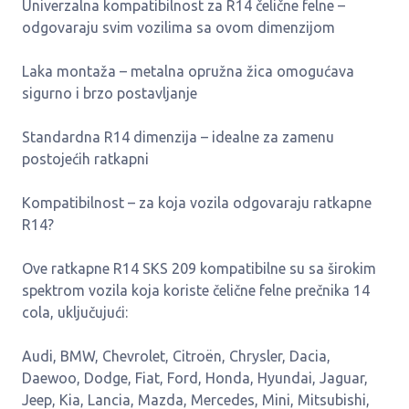
Univerzalna kompatibilnost za R14 čelične felne –
odgovaraju svim vozilima sa ovom dimenzijom
Laka montaža – metalna opružna žica omogućava
sigurno i brzo postavljanje
Standardna R14 dimenzija – idealne za zamenu
postojećih ratkapni
Kompatibilnost – za koja vozila odgovaraju ratkapne
R14?
Ove ratkapne R14 SKS 209 kompatibilne su sa širokim
spektrom vozila koja koriste čelične felne prečnika 14
cola, uključujući:
Audi, BMW, Chevrolet, Citroën, Chrysler, Dacia,
Daewoo, Dodge, Fiat, Ford, Honda, Hyundai, Jaguar,
Jeep, Kia, Lancia, Mazda, Mercedes, Mini, Mitsubishi,