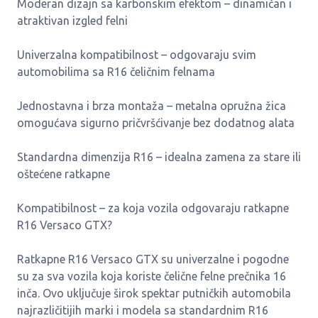
Moderan dizajn sa karbonskim efektom – dinamičan i
atraktivan izgled felni
Univerzalna kompatibilnost – odgovaraju svim
automobilima sa R16 čeličnim felnama
Jednostavna i brza montaža – metalna opružna žica
omogućava sigurno pričvršćivanje bez dodatnog alata
Standardna dimenzija R16 – idealna zamena za stare ili
oštećene ratkapne
Kompatibilnost – za koja vozila odgovaraju ratkapne
R16 Versaco GTX?
Ratkapne R16 Versaco GTX su univerzalne i pogodne
su za sva vozila koja koriste čelične felne prečnika 16
inča. Ovo uključuje širok spektar putničkih automobila
najrazličitijih marki i modela sa standardnim R16