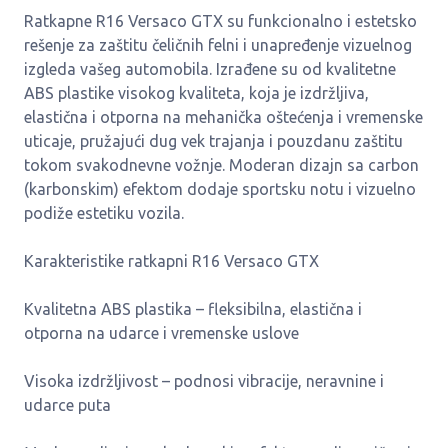
Ratkapne R16 Versaco GTX su funkcionalno i estetsko
rešenje za zaštitu čeličnih felni i unapređenje vizuelnog
izgleda vašeg automobila. Izrađene su od kvalitetne
ABS plastike visokog kvaliteta, koja je izdržljiva,
elastična i otporna na mehanička oštećenja i vremenske
uticaje, pružajući dug vek trajanja i pouzdanu zaštitu
tokom svakodnevne vožnje. Moderan dizajn sa carbon
(karbonskim) efektom dodaje sportsku notu i vizuelno
podiže estetiku vozila.
Karakteristike ratkapni R16 Versaco GTX
Kvalitetna ABS plastika – fleksibilna, elastična i
otporna na udarce i vremenske uslove
Visoka izdržljivost – podnosi vibracije, neravnine i
udarce puta