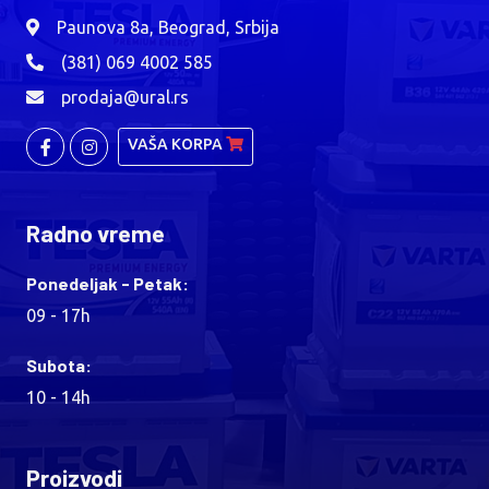
Paunova 8a, Beograd, Srbija
(381) 069 4002 585
prodaja@ural.rs
VAŠA KORPA
Radno vreme
Ponedeljak - Petak:
09 - 17h
Subota:
10 - 14h
Proizvodi