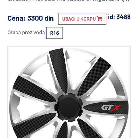
id: 3488
Cena
: 3300 din
UBACI U KORPU
Grupa prozivoda
R16