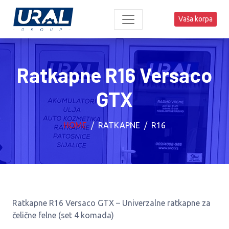
Vaša korpa
Ratkapne R16 Versaco
GTX
HOME
RATKAPNE
R16
Ratkapne R16 Versaco GTX – Univerzalne ratkapne za
čelične felne (set 4 komada)