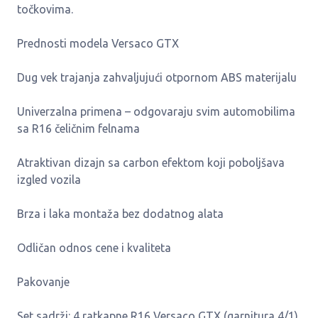
točkovima.
Prednosti modela Versaco GTX
Dug vek trajanja zahvaljujući otpornom ABS materijalu
Univerzalna primena – odgovaraju svim automobilima
sa R16 čeličnim felnama
Atraktivan dizajn sa carbon efektom koji poboljšava
izgled vozila
Brza i laka montaža bez dodatnog alata
Odličan odnos cene i kvaliteta
Pakovanje
Set sadrži: 4 ratkapne R16 Versaco GTX (garnitura 4/1)