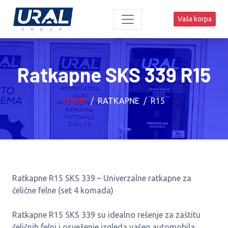
Vaša korpa
Ratkapne SKS 339 R15
HOME
RATKAPNE
R15
Ratkapne R15 SKS 339 – Univerzalne ratkapne za
čelične felne (set 4 komada)
Ratkapne R15 SKS 339 su idealno rešenje za zaštitu
čeličnih felni i osveženje izgleda vašeg automobila.