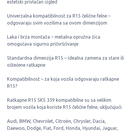
estetski privlačan izgled
Univerzalna kompatibilnost za R15 čelične felne –
odgovaraju svim vozilima sa ovom dimenzijom
Laka i brza montaža – metalna opružna žica
omogućava sigurno pričvršćivanje
Standardna dimenzija R15 – idealna zamena za stare ili
oštećene ratkapne
Kompatibilnost – za koja vozila odgovaraju ratkapne
R15?
Ratkapne R15 SKS 339 kompatibilne su sa velikim
brojem vozila koja koriste R15 čelične felne, uključujući:
Audi, BMW, Chevrolet, Citroën, Chrysler, Dacia,
Daewoo, Dodge, Fiat, Ford, Honda, Hyundai, Jaguar,