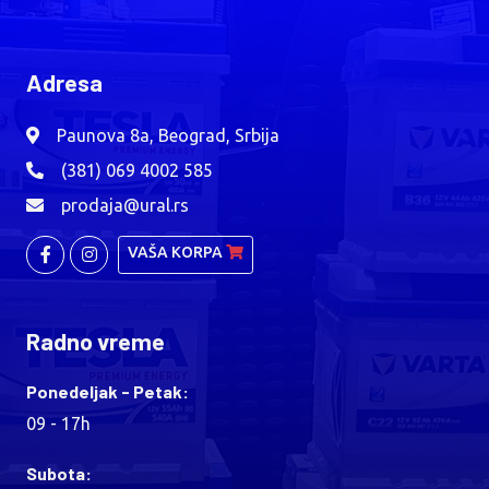
Adresa
Paunova 8a, Beograd, Srbija
(381) 069 4002 585
prodaja@ural.rs
VAŠA KORPA
Radno vreme
Ponedeljak - Petak:
09 - 17h
Subota: