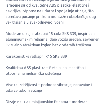
Izrađene su od kvalitetne ABS plastike, elastične i
savitljive, otporne na udarce i spoljašnje uticaje, što
sprečava pucanje prilikom montaže i obezbeđuje dug
vek trajanja u svakodnevnoj vožnji.
Moderan dizajn ratkapni 15 cola SKS 339, inspirisan
aluminijumskim felnama, daje vozilu uredan, savremen
i vizuelno atraktivan izgled bez dodatnih troškova.
Karakteristike ratkapni R15 SKS 339
Kvalitetna ABS plastika – fleksibilna, elastična i
otporna na mehanička oštećenja
Visoka izdržljivost – podnose vibracije, neravnine i
udarce tokom vožnje
Dizajn nalik aluminijumskim felnama – moderan i