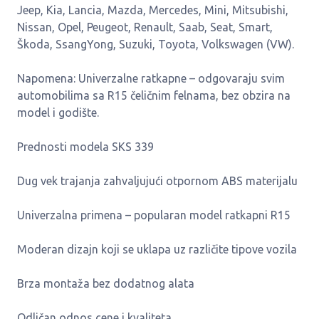
Jeep, Kia, Lancia, Mazda, Mercedes, Mini, Mitsubishi,
Nissan, Opel, Peugeot, Renault, Saab, Seat, Smart,
Škoda, SsangYong, Suzuki, Toyota, Volkswagen (VW).
Napomena: Univerzalne ratkapne – odgovaraju svim
automobilima sa R15 čeličnim felnama, bez obzira na
model i godište.
Prednosti modela SKS 339
Dug vek trajanja zahvaljujući otpornom ABS materijalu
Univerzalna primena – popularan model ratkapni R15
Moderan dizajn koji se uklapa uz različite tipove vozila
Brza montaža bez dodatnog alata
Odličan odnos cene i kvaliteta