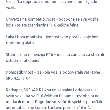
felne, što doprinosi urednom i savremenom izgledu
vozila.
Univerzalna kompatibilnost – pogodne za sva vozila
koja koriste standardne R16 čelične felne.
Laka i brza montaža – jednostavno postavljanje bez
dodatnog alata.
Standardna dimenzija R16 – idealna zamena za stare ili
oštećene ratkapne.
Kompatibilnost – za koja vozila odgovaraju ratkapne
SKS 422 R16?
Ratkapne SKS 422 R16 su univerzalne i odgovaraju
svim vozilima sa R16 čeličnim felnama, bez obzira na
marku ili model. Pogodne su za širok spektar putničkih
automobila koji koriste točkove prečnika 16 inča.