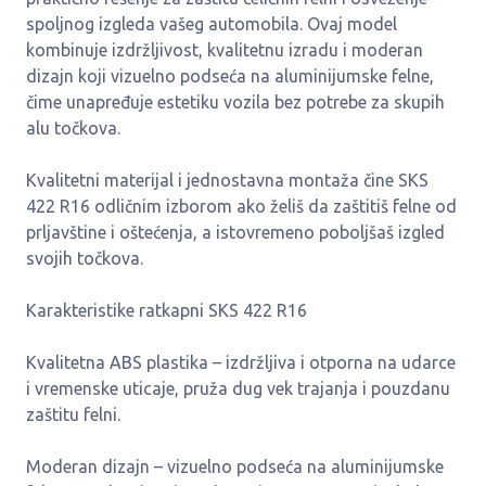
spoljnog izgleda vašeg automobila. Ovaj model
kombinuje izdržljivost, kvalitetnu izradu i moderan
dizajn koji vizuelno podseća na aluminijumske felne,
čime unapređuje estetiku vozila bez potrebe za skupih
alu točkova.
Kvalitetni materijal i jednostavna montaža čine SKS
422 R16 odličnim izborom ako želiš da zaštitiš felne od
prljavštine i oštećenja, a istovremeno poboljšaš izgled
svojih točkova.
Karakteristike ratkapni SKS 422 R16
Kvalitetna ABS plastika – izdržljiva i otporna na udarce
i vremenske uticaje, pruža dug vek trajanja i pouzdanu
zaštitu felni.
Moderan dizajn – vizuelno podseća na aluminijumske