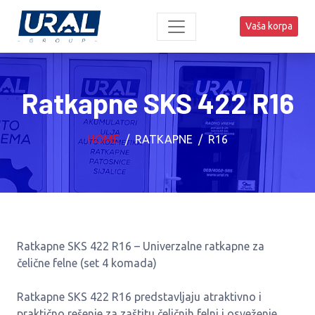
Vaša korpa
Ratkapne SKS 422 R16
HOME
RATKAPNE
R16
Ratkapne SKS 422 R16 – Univerzalne ratkapne za
čelične felne (set 4 komada)
Ratkapne SKS 422 R16 predstavljaju atraktivno i
praktično rešenje za zaštitu čeličnih felni i osveženje