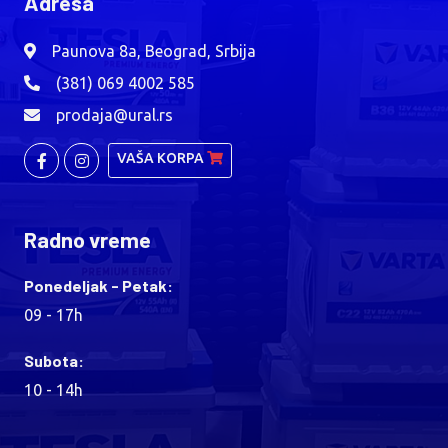
Adresa
Paunova 8a, Beograd, Srbija
(381) 069 4002 585
prodaja@ural.rs
VAŠA KORPA
Radno vreme
Ponedeljak - Petak:
09 - 17h
Subota:
10 - 14h