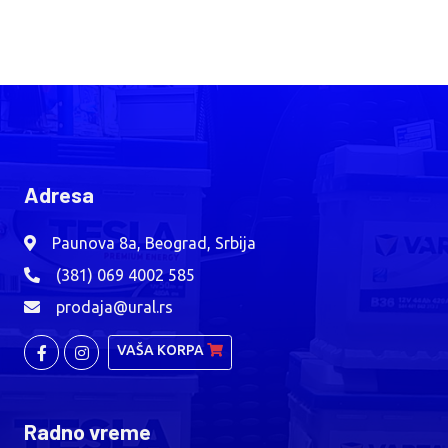
Adresa
Paunova 8a, Beograd, Srbija
(381) 069 4002 585
prodaja@ural.rs
VAŠA KORPA
Radno vreme