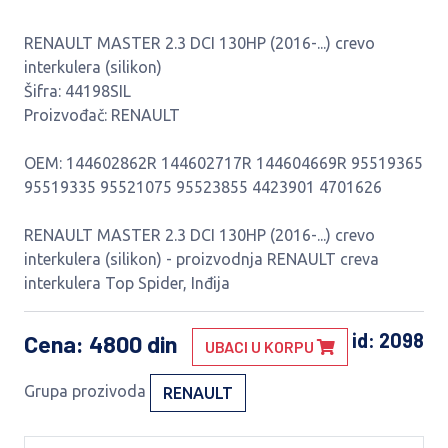
RENAULT MASTER 2.3 DCI 130HP (2016-...) crevo
interkulera (silikon)
Šifra: 44198SIL
Proizvođač: RENAULT
OEM: 144602862R 144602717R 144604669R 95519365
95519335 95521075 95523855 4423901 4701626
RENAULT MASTER 2.3 DCI 130HP (2016-...) crevo
interkulera (silikon) - proizvodnja RENAULT creva
interkulera Top Spider, Inđija
id: 2098
Cena
: 4800 din
UBACI U KORPU
Grupa prozivoda
RENAULT