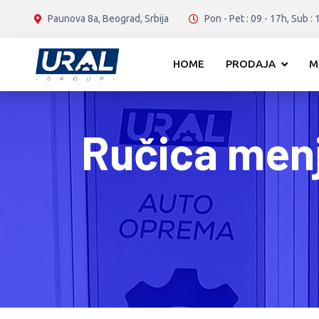
Paunova 8a, Beograd, Srbija
Pon - Pet : 09 - 17h, Sub : 
HOME
PRODAJA
M
Ručica men