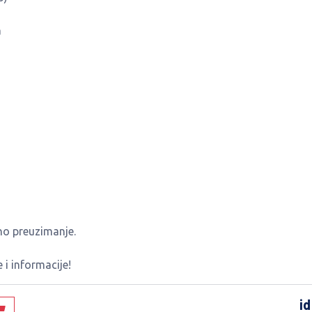
a
no preuzimanje.
 i informacije!
id