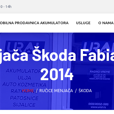
10 - 14h
OBILNA PRODAVNICA AKUMULATORA
USLUGE
O NAMA
jača Škoda Fabi
2014
HOME
RUČICE MENJAČA
ŠKODA