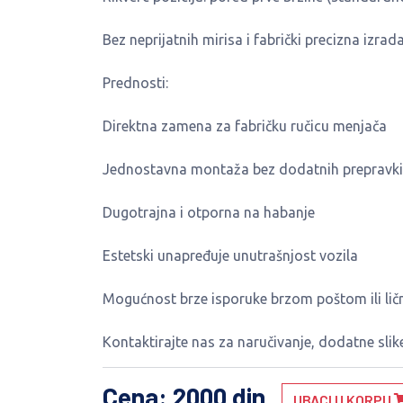
Bez neprijatnih mirisa i fabrički precizna izrad
Prednosti:
Direktna zamena za fabričku ručicu menjača
Jednostavna montaža bez dodatnih prepravki
Dugotrajna i otporna na habanje
Estetski unapređuje unutrašnjost vozila
Mogućnost brze isporuke brzom poštom ili lič
Kontaktirajte nas za naručivanje, dodatne slike
Cena
: 2000 din
UBACI U KORPU