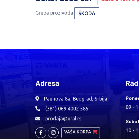
Grupa prozivoda
ŠKODA
Adresa
Rad
Poned
Paunova 8a, Beograd, Srbija
09 - 
(381) 069 4002 585
prodaja@ural.rs
Subot
10 - 
VAŠA KORPA