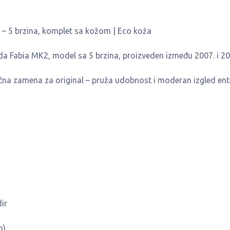
– 5 brzina, komplet sa kožom | Eco koža
 Fabia MK2, model sa 5 brzina, proizveden između 2007. i 20
ična zamena za original – pruža udobnost i moderan izgled ente
dir
o)