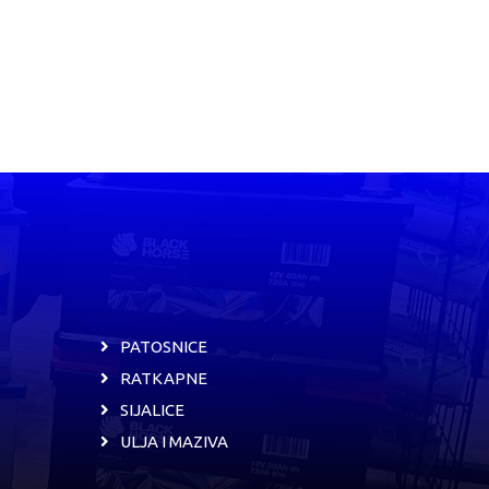
PATOSNICE
RATKAPNE
SIJALICE
ULJA I MAZIVA