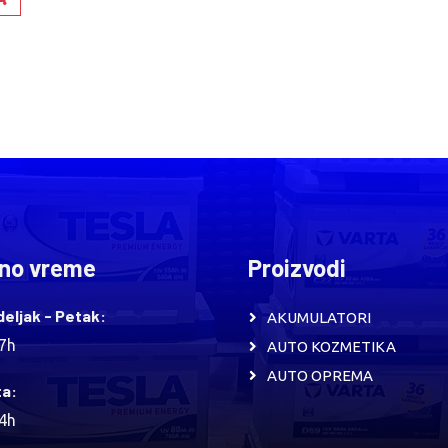
no vreme
Proizvodi
eljak - Petak:
AKUMULATORI
17h
AUTO KOZMETIKA
AUTO OPREMA
a:
14h