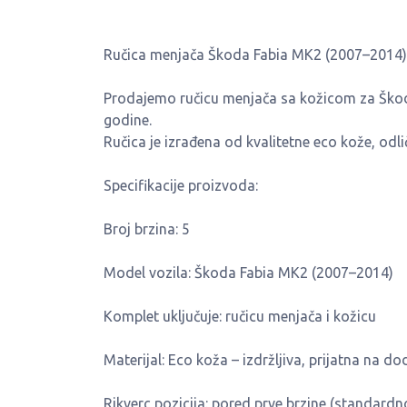
Ručica menjača Škoda Fabia MK2 (2007–2014) 
Prodajemo ručicu menjača sa kožicom za Škoda
godine.
Ručica je izrađena od kvalitetne eco kože, odl
Specifikacije proizvoda:
Broj brzina: 5
Model vozila: Škoda Fabia MK2 (2007–2014)
Komplet uključuje: ručicu menjača i kožicu
Materijal: Eco koža – izdržljiva, prijatna na do
Rikverc pozicija: pored prve brzine (standardn