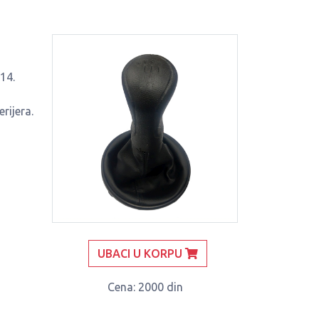
14.
rijera.
UBACI U KORPU
Cena
: 2000 din