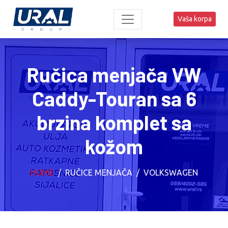
Vaša korpa
Ručica menjača VW
Caddy-Touran sa 6
brzina komplet sa
kožom
HOME
RUČICE MENJAČA
VOLKSWAGEN