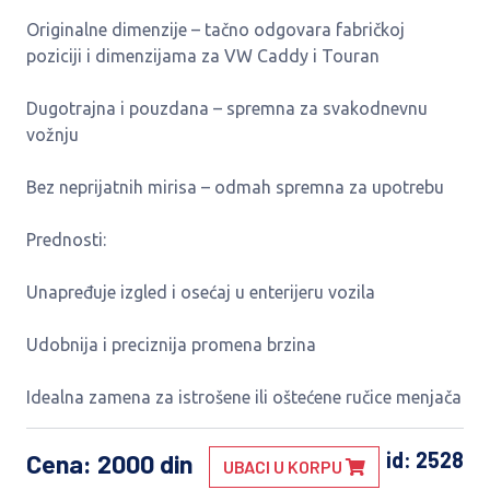
Originalne dimenzije – tačno odgovara fabričkoj
poziciji i dimenzijama za VW Caddy i Touran
Dugotrajna i pouzdana – spremna za svakodnevnu
vožnju
Bez neprijatnih mirisa – odmah spremna za upotrebu
Prednosti:
Unapređuje izgled i osećaj u enterijeru vozila
Udobnija i preciznija promena brzina
Idealna zamena za istrošene ili oštećene ručice menjača
id: 2528
Cena
: 2000 din
UBACI U KORPU