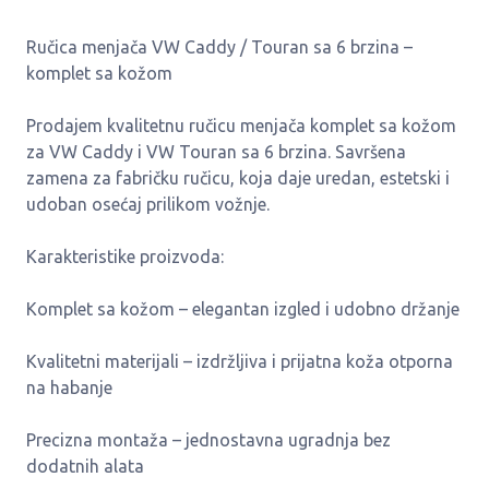
Ručica menjača VW Caddy / Touran sa 6 brzina –
komplet sa kožom
Prodajem kvalitetnu ručicu menjača komplet sa kožom
za VW Caddy i VW Touran sa 6 brzina. Savršena
zamena za fabričku ručicu, koja daje uredan, estetski i
udoban osećaj prilikom vožnje.
Karakteristike proizvoda:
Komplet sa kožom – elegantan izgled i udobno držanje
Kvalitetni materijali – izdržljiva i prijatna koža otporna
na habanje
Precizna montaža – jednostavna ugradnja bez
dodatnih alata