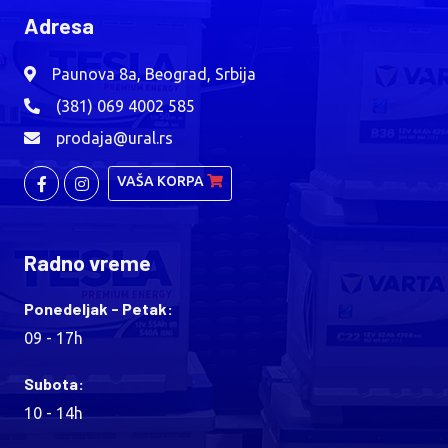
Adresa
Paunova 8a, Beograd, Srbija
(381) 069 4002 585
prodaja@ural.rs
VAŠA KORPA
Radno vreme
Ponedeljak - Petak:
09 - 17h
Subota:
10 - 14h