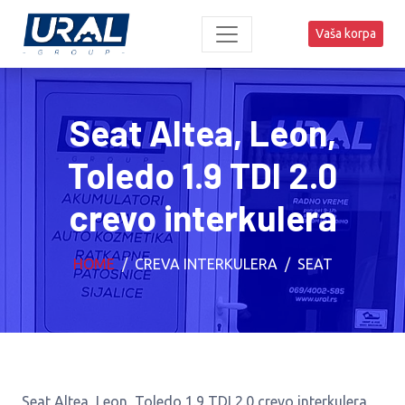
Vaša korpa
Seat Altea, Leon,
Toledo 1.9 TDI 2.0
crevo interkulera
HOME
CREVA INTERKULERA
SEAT
Seat Altea, Leon, Toledo 1.9 TDI 2.0 crevo interkulera