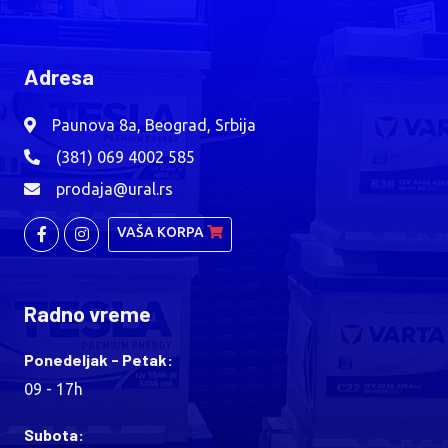
Adresa
Paunova 8a, Beograd, Srbija
(381) 069 4002 585
prodaja@ural.rs
VAŠA KORPA
Radno vreme
Ponedeljak - Petak:
09 - 17h
Subota: