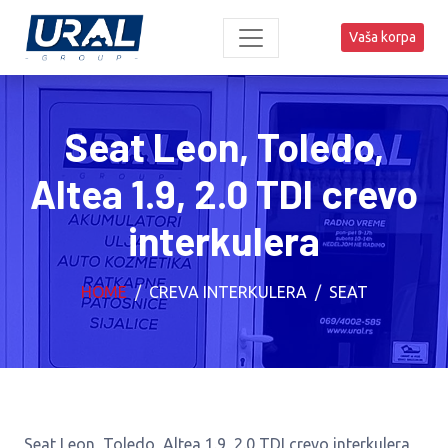
Vaša korpa
Seat Leon, Toledo,
Altea 1.9, 2.0 TDI crevo
interkulera
HOME
CREVA INTERKULERA
SEAT
Seat Leon, Toledo, Altea 1.9, 2.0 TDI crevo interkulera