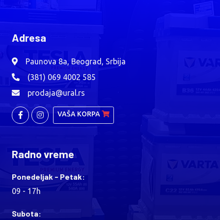
Adresa
Paunova 8a, Beograd, Srbija
(381) 069 4002 585
prodaja@ural.rs
VAŠA KORPA
Radno vreme
Ponedeljak - Petak:
09 - 17h
Subota: