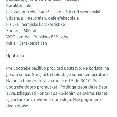
Karakteristike:
Lak za upotrebu, sadrži silikon, štiti od vremenskih
uticaja, pH-neutralan, daje efekat sjaja
Fizičke i hemijske karakteristike:
Sadržaj : 600 ml
VOC-sadržaj : Približno 85% w/w
Miris : Karakterističan
.
Upotreba:
Pre upotrebe pažljivo pročitati uputstvo. Ne koristiti na
jakom suncu. Sprej bi trebalo da je sobne temperature.
Najbolja temperatura za rad je od 5 do 30° C. Pre
upotrebe dobro promućkati. Podloga treba da je čista i
suva. Izbegavati kontakt sa kočionim delovima. Naneti
sjaj u tankom, ravnomernom sloju. Nije pogodan za
dvotočkaše.