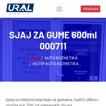
Vaša korpa
SJAJ ZA GUME 600ml
000711
HOME
AUTO KOZMETIKA
MOTIP AUTO KOZMETIKA
Sprej za intenziviranje boje na gumama. Sadrži silikon i
postiže sjaj. Štiti od vremenskih uticaja.