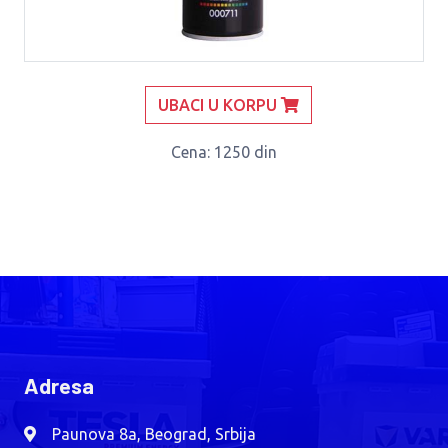
UBACI U KORPU
Cena
: 1250 din
Adresa
Paunova 8a, Beograd, Srbija