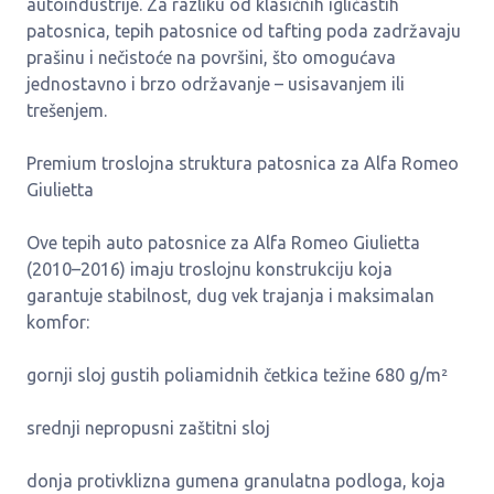
autoindustrije. Za razliku od klasičnih igličastih
patosnica, tepih patosnice od tafting poda zadržavaju
prašinu i nečistoće na površini, što omogućava
jednostavno i brzo održavanje – usisavanjem ili
trešenjem.
Premium troslojna struktura patosnica za Alfa Romeo
Giulietta
Ove tepih auto patosnice za Alfa Romeo Giulietta
(2010–2016) imaju troslojnu konstrukciju koja
garantuje stabilnost, dug vek trajanja i maksimalan
komfor:
gornji sloj gustih poliamidnih četkica težine 680 g/m²
srednji nepropusni zaštitni sloj
donja protivklizna gumena granulatna podloga, koja