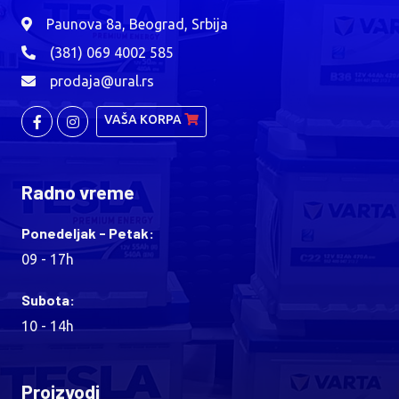
Paunova 8a, Beograd, Srbija
(381) 069 4002 585
prodaja@ural.rs
VAŠA KORPA
Radno vreme
Ponedeljak - Petak:
09 - 17h
Subota:
10 - 14h
Proizvodi