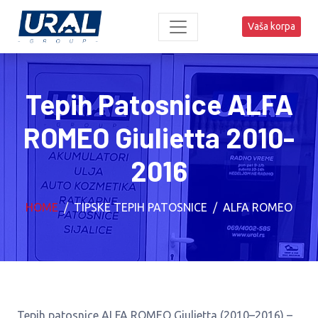
Vaša korpa
Tepih Patosnice ALFA
ROMEO Giulietta 2010-
2016
HOME
TIPSKE TEPIH PATOSNICE
ALFA ROMEO
Tepih patosnice ALFA ROMEO Giulietta (2010–2016) –