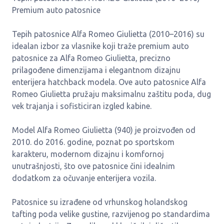
Premium auto patosnice
Tepih patosnice Alfa Romeo Giulietta (2010–2016) su
idealan izbor za vlasnike koji traže premium auto
patosnice za Alfa Romeo Giulietta, precizno
prilagođene dimenzijama i elegantnom dizajnu
enterijera hatchback modela. Ove auto patosnice Alfa
Romeo Giulietta pružaju maksimalnu zaštitu poda, dug
vek trajanja i sofisticiran izgled kabine.
Model Alfa Romeo Giulietta (940) je proizvođen od
2010. do 2016. godine, poznat po sportskom
karakteru, modernom dizajnu i komfornoj
unutrašnjosti, što ove patosnice čini idealnim
dodatkom za očuvanje enterijera vozila.
Patosnice su izrađene od vrhunskog holandskog
tafting poda velike gustine, razvijenog po standardima