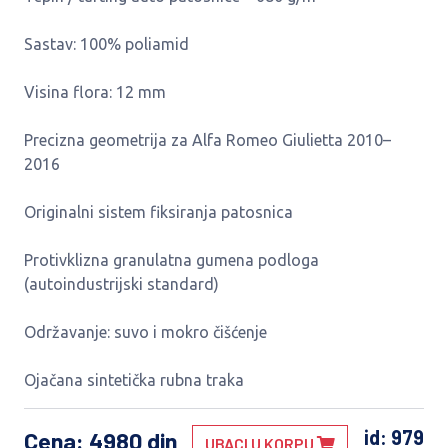
Sastav: 100% poliamid
Visina flora: 12 mm
Precizna geometrija za Alfa Romeo Giulietta 2010–
2016
Originalni sistem fiksiranja patosnica
Protivklizna granulatna gumena podloga
(autoindustrijski standard)
Održavanje: suvo i mokro čišćenje
Ojačana sintetička rubna traka
id: 979
Cena
: 4980 din
UBACI U KORPU