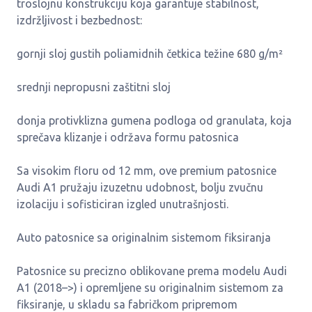
troslojnu konstrukciju koja garantuje stabilnost,
izdržljivost i bezbednost:
gornji sloj gustih poliamidnih četkica težine 680 g/m²
srednji nepropusni zaštitni sloj
donja protivklizna gumena podloga od granulata, koja
sprečava klizanje i održava formu patosnica
Sa visokim floru od 12 mm, ove premium patosnice
Audi A1 pružaju izuzetnu udobnost, bolju zvučnu
izolaciju i sofisticiran izgled unutrašnjosti.
Auto patosnice sa originalnim sistemom fiksiranja
Patosnice su precizno oblikovane prema modelu Audi
A1 (2018–>) i opremljene su originalnim sistemom za
fiksiranje, u skladu sa fabričkom pripremom