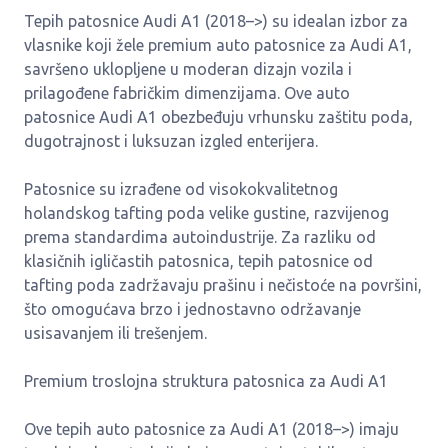
Tepih patosnice Audi A1 (2018–>) su idealan izbor za
vlasnike koji žele premium auto patosnice za Audi A1,
savršeno uklopljene u moderan dizajn vozila i
prilagođene fabričkim dimenzijama. Ove auto
patosnice Audi A1 obezbeđuju vrhunsku zaštitu poda,
dugotrajnost i luksuzan izgled enterijera.
Patosnice su izrađene od visokokvalitetnog
holandskog tafting poda velike gustine, razvijenog
prema standardima autoindustrije. Za razliku od
klasičnih igličastih patosnica, tepih patosnice od
tafting poda zadržavaju prašinu i nečistoće na površini,
što omogućava brzo i jednostavno održavanje
usisavanjem ili trešenjem.
Premium troslojna struktura patosnica za Audi A1
Ove tepih auto patosnice za Audi A1 (2018–>) imaju