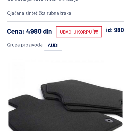
Ojačana sintetička rubna traka
id: 980
Cena
: 4980 din
UBACI U KORPU
Grupa prozivoda
AUDI